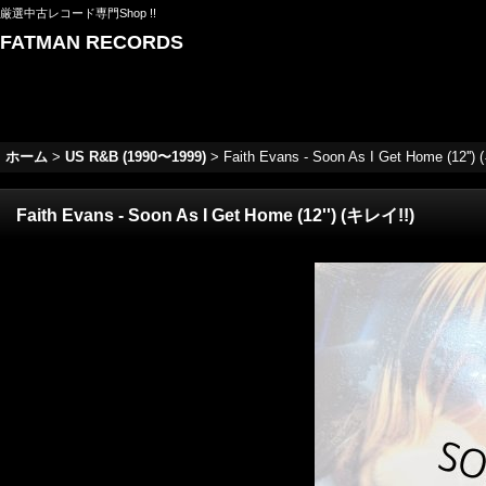
厳選中古レコード専門Shop !!
FATMAN RECORDS
ホーム
>
US R&B (1990〜1999)
>
Faith Evans - Soon As I Get Home (12'')
Faith Evans - Soon As I Get Home (12'') (キレイ!!)