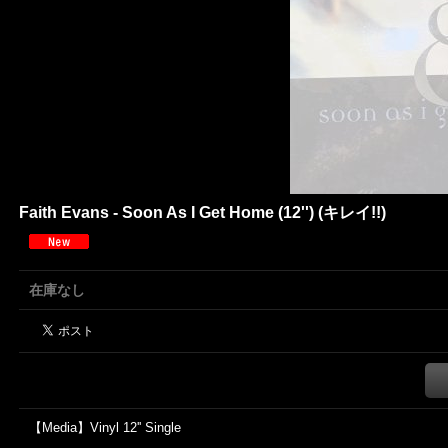
Faith Evans - Soon As I Get Home (12'') (キレイ!!)
在庫なし
【Media】Vinyl 12'' Single