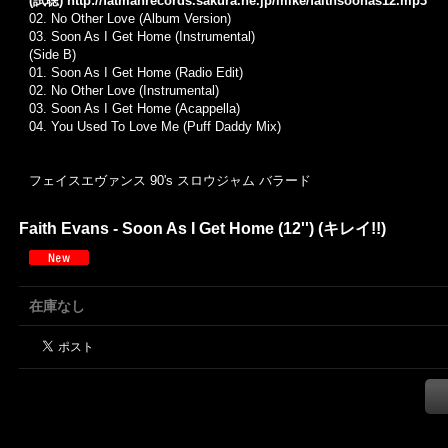
(試聴)
http://fatmanrecords.sakura.ne.jp/mike/faithsoonas12.mp3
02.
No Other Love (Album Version)
03.
Soon As I Get Home (Instrumental)
(Side B)
01.
Soon As I Get Home (Radio Edit)
02.
No Other Love (Instrumental)
03.
Soon As I Get Home (Acappella)
04.
You Used To Love Me (Puff Daddy Mix)
フェイスエヴァンス 90's スロウジャム バラード
Faith Evans - Soon As I Get Home (12'') (キレイ!!)
在庫なし