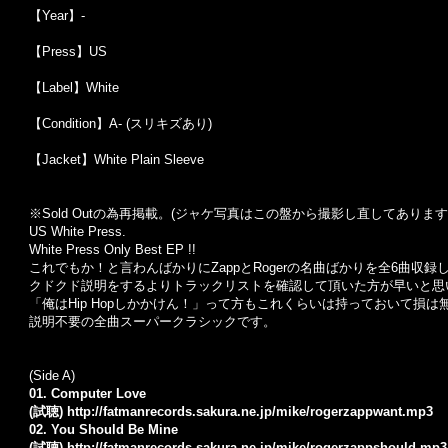
【Year】-
【Press】US
【Label】White
【Condition】A- (スリキズあり)
【Jacket】White Plain Sleeve
※Sold Out
の為再掲載。
(
ジャケ写真はこの盤から撮影し直してあります
US White Press.
White Press Only Best EP !!
これでもか！と言わんばかりにZappとRogerの名曲ばかりを全6曲収
クドクド説明をするよりトラックリストを確認して頂いた方が早いと思い
「俺はHip Hopしかかけん！」って方もこれくらいは持っておいて損は
説明不要の全曲スーパークラシックです。
(Side A)
01. Computer Love
(試聴)
http://fatmanrecords.sakura.ne.jp/mike/rogerzappwant.mp3
02. You Should Be Mine
(試聴)
http://fatmanrecords.sakura.ne.jp/mike/rogerzappshould.mp3