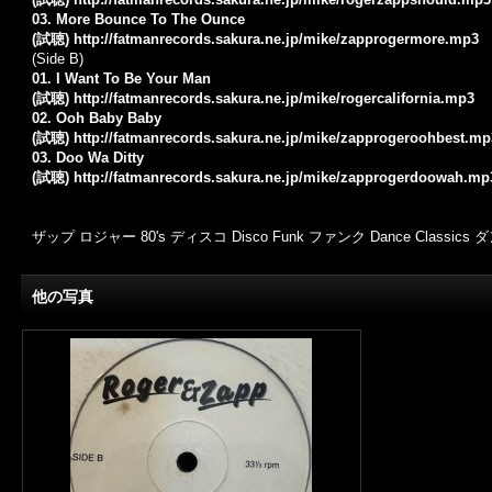
03. More Bounce To The Ounce
(試聴)
http://fatmanrecords.sakura.ne.jp/mike/zapprogermore.mp3
(Side B)
01. I Want To Be Your Man
(試聴)
http://fatmanrecords.sakura.ne.jp/mike/rogercalifornia.mp3
02. Ooh Baby Baby
(試聴)
http://fatmanrecords.sakura.ne.jp/mike/zapprogeroohbest.mp
03. Doo Wa Ditty
(試聴)
http://fatmanrecords.sakura.ne.jp/mike/zapprogerdoowah.mp
ザップ ロジャー 80's ディスコ Disco Funk ファンク Dance Class
他の写真