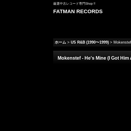
厳選中古レコード専門Shop !!
FATMAN RECORDS
ホーム
>
US R&B (1990〜1999)
>
Mokenstef 
Mokenstef - He's Mine (I Got Him 