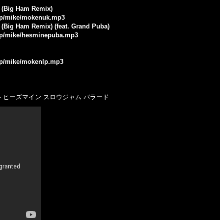
) (Big Ham Remix)
.jp/mike/mokenuk.mp3
) (Big Ham Remix) (feat. Grand Puba)
.jp/mike/hesminepuba.mp3
.jp/mike/mokenlp.mp3
ル ヒーズマイン スロウジャム バラード