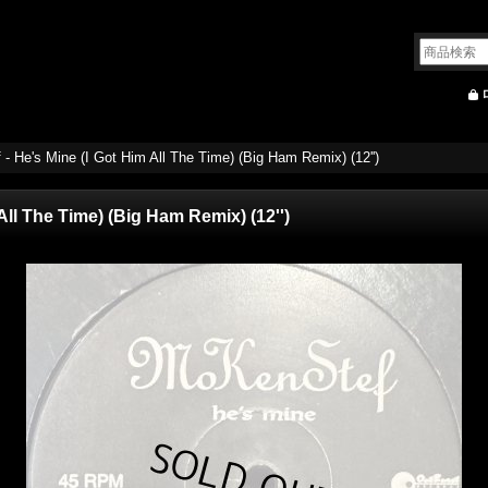
- He's Mine (I Got Him All The Time) (Big Ham Remix) (12'')
All The Time) (Big Ham Remix) (12'')