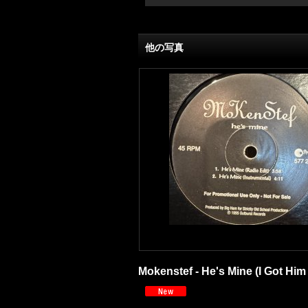
他の写真
Mokenstef - He's Mine (I Got Him