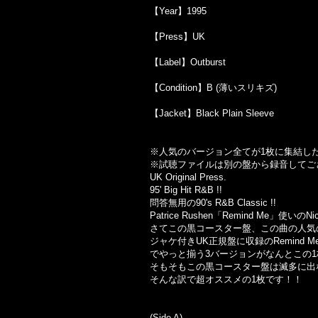
【Year】1995
【Press】UK
【Label】Outburst
【Condition】B (薄いスリキズ)
【Jacket】Black Plain Sleeve
※人気のバージョン全てが1枚に集結し
※試聴ファイルは別の盤から録音してご
UK Original Press.
95' Big Hit R&B !!
問答無用の90's R&B Classic !!
Patrice Rushen「Remind Me」使い
さてこの黒コースター盤、この曲の人気
ジャケ付きUK正規盤に収録のRemind M
でやっと揃う3バージョンがなんとこの
そもそもこの黒コースター盤は滅多に出
そんな訳で超オススメの1枚です！！
(Side A)