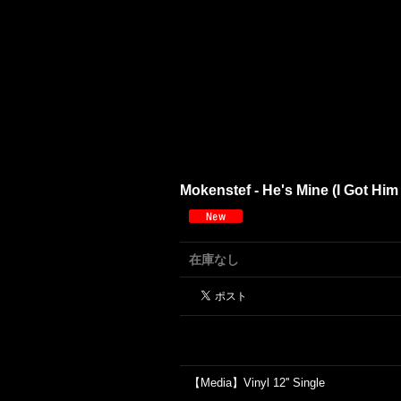
Mokenstef - He's Mine (I Got Him
在庫なし
【Media】Vinyl 12'' Single