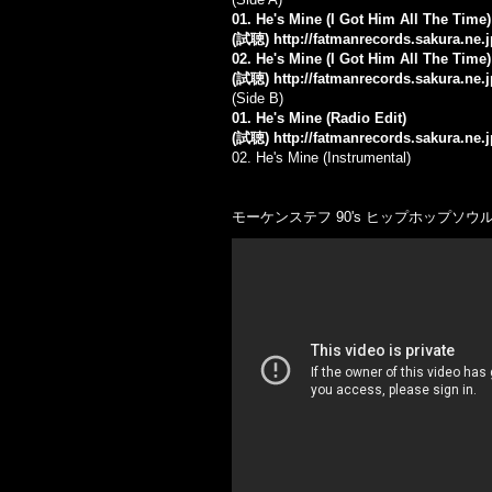
01. He's Mine (I Got Him All The Time
(試聴)
http://fatmanrecords.sakura.ne
02. He's Mine (I Got Him All The Time
(試聴)
http://fatmanrecords.sakura.ne
(Side B)
01. He's Mine (Radio Edit)
(試聴)
http://fatmanrecords.sakura.ne
02. He's Mine (Instrumental)
モーケンステフ 90's ヒップホップソウ