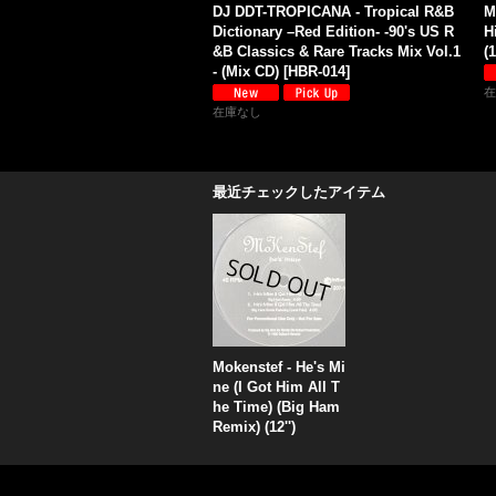
DJ DDT-TROPICANA - Tropical R&B
M
Dictionary –Red Edition- -90's US R
H
&B Classics & Rare Tracks Mix Vol.1
(
- (Mix CD)
[
HBR-014
]
在
在庫なし
最近チェックしたアイテム
Mokenstef - He's Mi
ne (I Got Him All T
he Time) (Big Ham
Remix) (12'')