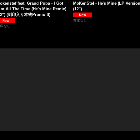
okenstef feat. Grand Puba - I Got
MoKenStef - He's Mine (LP Version
im All The Time (He's Mine Remix)
(12'')
12'') (刻印入り本物Promo !!)
在庫なし
庫なし