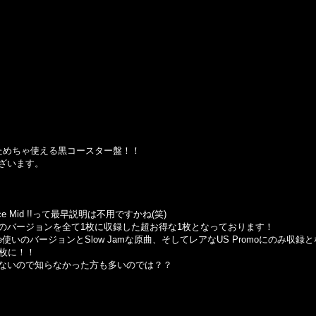
ためちゃ使える黒コースター盤！！
ざいます。
のNice Mid !!って最早説明は不用ですかね(笑)
のバージョンを全て1枚に収録した超お得な1枚となっております！
e使いのバージョンとSlow Jamな原曲、そしてレアなUS Promoにのみ収録とな
1枚に！！
ないので知らなかった方も多いのでは？？