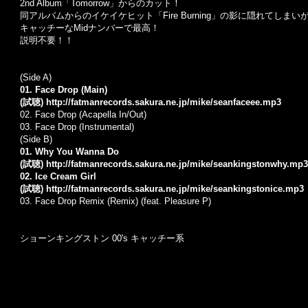
2nd Album「Tomorrow」からのカット！
同アルバムからのイケイケヒット「Fire Burning」の影に隠れてし
キャッチーなMidナンバーで最高！
説明不要！！
(Side A)
01. Face Drop (Main)
(試聴)
http://fatmanrecords.sakura.ne.jp/mike/seanfaceee.mp3
02. Face Drop (Acapella In/Out)
03. Face Drop (Instrumental)
(Side B)
01. Why You Wanna Do
(試聴)
http://fatmanrecords.sakura.ne.jp/mike/seankingstonwhy.mp3
02. Ice Cream Girl
(試聴)
http://fatmanrecords.sakura.ne.jp/mike/seankingstonice.mp3
03. Face Drop Remix (Remix) (feat. Pleasure P)
ショーンキングストン 00's キャッチー系