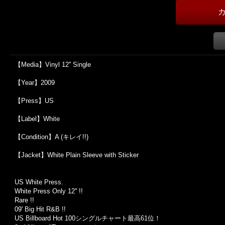
【Media】Vinyl 12'' Single
【Year】2009
【Press】US
【Label】White
【Condition】A (キレイ!!)
【Jacket】White Plain Sleeve with Sticker
US White Press.
White Press Only 12'' !!
Rare !!
09' Big Hit R&B !!
US Billboard Hot 100シングルチャート最高61位！