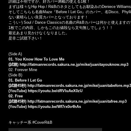
詳細は不明ですが、好カバー満載の使える1枚！
まずは様々なHip Hop / R&Bのネタとしてもお馴染みのDeniece Willi
そしてこちらも名曲Maze『Before I Let Go』のカバー、名Disco、Phy
ない素晴らしい良質カバーとなっております！
こういうSoul / Dance Classicsの名曲のR&Bカバーは何かと使えま
1枚でこの内容、しかもこのお値段なら文句無しでしょう！！
最近あまり見かけなくなりました。
是非ご試聴下さい！
(Side A)
01. You Know How To Love Me
(試聴)
http://fatmanrecords.sakura.ne.jp/mike/juanitayouknow.mp3
02. Forever Mine
(Side B)
01. Before I Let Go
(試聴45秒)
http://fatmanrecords.sakura.ne.jp/mike/juanitabefore.mp
(YouTube)
https://youtu.be/dRVIuAeX0zU
02. Free
(試聴45秒)
http://fatmanrecords.sakura.ne.jp/mike/juanitafree.mp3
(YouTube)
https://youtu.be/Wf7rx0o4hAs
キャッチー系 #CoverR&B