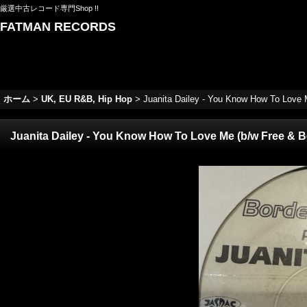
厳選中古レコード専門Shop !!
FATMAN RECORDS
ホーム
>
UK, EU R&B, Hip Hop
>
Juanita Dailey - You Know How To Lov
Juanita Dailey - You Know How To Love Me (b/w Free &