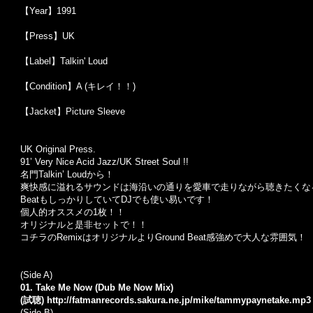
【Year】1991
【Press】UK
【Label】Talkin' Loud
【Condition】A (キレイ！！)
【Jacket】Picture Sleeve
UK Original Press.
91’ Very Nice Acid Jazz/UK Street Soul !!
名門Talkin’ Loudから！
爽快感に溢れるサウンドは海沿いの通りを愛車で走りながら聴きたくな
BeatもしっかりしていてDJでも使い易いです！
個人的オススメの1枚！！
オリジナルと是非セットで！！
コチラのRemixはオリジナルよりGround Beat感強めで大人な雰囲気！
(Side A)
01. Take Me Now (Dub Me Now Mix)
(試聴)
http://fatmanrecords.sakura.ne.jp/mike/tammypaynetake.mp3
(Side B)