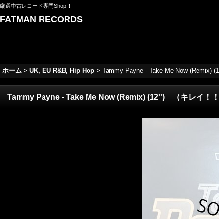
厳選中古レコード専門Shop !!
FATMAN RECORDS
ホーム
>
UK, EU R&B, Hip Hop
>
Tammy Payne - Take Me Now (Remix
Tammy Payne - Take Me Now (Remix) (12'') （キレイ！