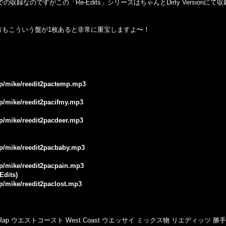
ionでの収録なのですがこの「Re-Edits」シリーズはちゃんとDirty Version
、って方もこういう盤が1枚あると非常に重宝しますよ〜！
.jp/mike/reedit2pactemp.mp3
jp/mike/reedit2pacifmy.mp3
jp/mike/reedit2pacdeer.mp3
.jp/mike/reedit2pacbaby.mp3
jp/mike/reedit2pacpain.mp3
Edits)
jp/mike/reedit2paclost.mp3
a Rap ウエストコースト West Coast ウエッサイ ミックス物 リエディッツ 