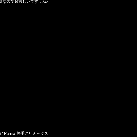
にて収録なので超嬉しいですよね♪
勝手にRemix 勝手にリミックス