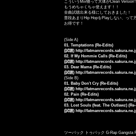
こういうMix物って大体がClean Vers
もうめちゃくちゃ使えます！！
全曲試聴出来る様にしておきました！
普段あまりHip HopをPlayしない
お得です！
(Side A)
01. Temptations (Re-Edits)
(試聴)
http://fatmanrecords.sakura.ne
02. If My Hommie Calls (Re-Edits)
(試聴)
http://fatmanrecords.sakura.ne.
03. Dear Mama (Re-Edits)
(試聴)
http://fatmanrecords.sakura.ne.
(Side B)
01. Baby Don't Cry (Re-Edits)
(試聴)
http://fatmanrecords.sakura.ne
02. Pain (Re-Edits)
(試聴)
http://fatmanrecords.sakura.ne.
03. Lost Souls (feat. The Outlawz) (Re-
(試聴)
http://fatmanrecords.sakura.ne.
ツーパック トゥパック G-Rap Gangst