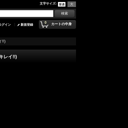
文字サイズ
:
0
カートの中身
ログイン
新規登録
イ!!)
 (キレイ!!)