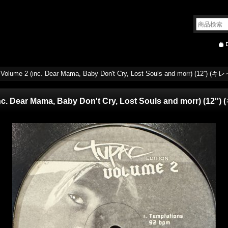
 Volume 2 (inc. Dear Mama, Baby Don't Cry, Lost Souls and morr) (12'') (キレ
nc. Dear Mama, Baby Don't Cry, Lost Souls and morr) (12'')