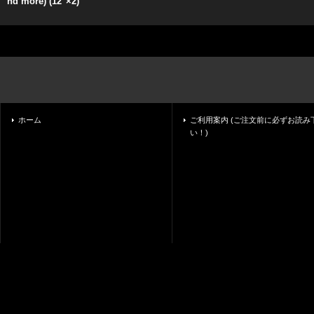
nd more) (12''×2)
ホーム
ご利用案内 (ご注文前に必ずお読み
い！)