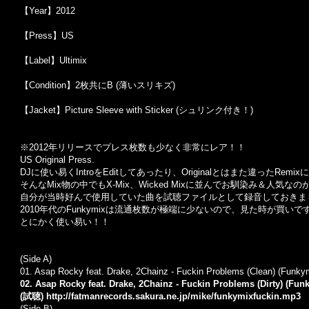
【Year】2012
【Press】US
【Label】Ultimix
【Condition】2枚共にB (薄いスリキズ)
【Jacket】Picture Sleeve with Sticker (シュリンク付き！)
※2012年リリースでプレス枚数も少なく非常にレア！！
US Original Press.
DJに使い易くIntroをEditしてあったり、Originalとはまた違った
そんなMix物の中でもX-Mix、Wicked Mixに並んでお馴染み＆人気な
自分が当時好んで使用していた曲を試聴ファイルとして録音しておきま
2010年代のFunkymixは流通枚数が極端に少ないので、見た時が買いで
とにかく使い易い！！
(Side A)
01. Asap Rocky feat. Drake, 2Chainz - Fuckin Problems (Clean) (Funky
02. Asap Rocky feat. Drake, 2Chainz - Fuckin Problems (Dirty) (Fun
(試聴)
http://fatmanrecords.sakura.ne.jp/mike/funkymixfuckin.mp3
(Side B)