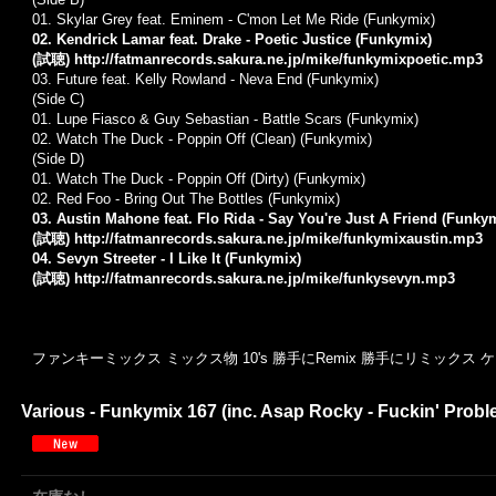
01. Skylar Grey feat. Eminem - C'mon Let Me Ride (Funkymix)
02. Kendrick Lamar feat. Drake - Poetic Justice (Funkymix)
(試聴)
http://fatmanrecords.sakura.ne.jp/mike/funkymixpoetic.mp3
03. Future feat. Kelly Rowland - Neva End (Funkymix)
(Side C)
01. Lupe Fiasco & Guy Sebastian - Battle Scars (Funkymix)
02. Watch The Duck - Poppin Off (Clean) (Funkymix)
(Side D)
01. Watch The Duck - Poppin Off (Dirty) (Funkymix)
02. Red Foo - Bring Out The Bottles (Funkymix)
03. Austin Mahone feat. Flo Rida - Say You're Just A Friend (Funky
(試聴)
http://fatmanrecords.sakura.ne.jp/mike/funkymixaustin.mp3
04. Sevyn Streeter - I Like It (Funkymix)
(試聴)
http://fatmanrecords.sakura.ne.jp/mike/funkysevyn.mp3
ファンキーミックス ミックス物 10's 勝手にRemix 勝手にリミック
Various - Funkymix 167 (inc. Asap Rocky - Fuckin' Proble