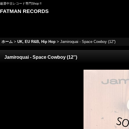
厳選中古レコード専門Shop !!
FATMAN RECORDS
ホーム
>
UK, EU R&B, Hip Hop
>
Jamiroquai - Space Cowboy (12'')
Jamiroquai - Space Cowboy (12'')