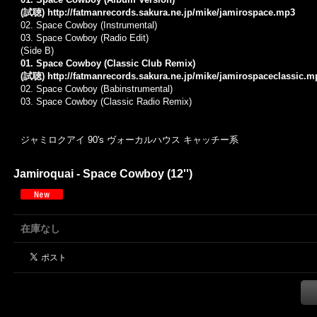
(試聴)
http://fatmanrecords.sakura.ne.jp/mike/jamirospace.mp3
02.
Space Cowboy (Instrumental)
03.
Space Cowboy (Radio Edit)
(Side B)
01. Space Cowboy (Classic Club Remix)
(試聴)
http://fatmanrecords.sakura.ne.jp/mike/jamirospaceclassic.m
02.
Space Cowboy (Babinstrumental)
03.
Space Cowboy (Classic Radio Remix)
ジャミロクアイ 90's ヴォーカルハウス キャッチー系
Jamiroquai - Space Cowboy (12'')
在庫なし