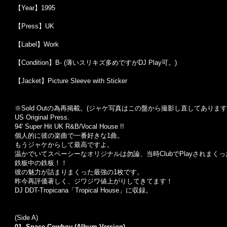
【Year】1995
【Press】UK
【Label】Work
【Condition】B- (薄いスリキズ多めですがDJ Play可。)
【Jacket】Picture Sleeve with Sticker
※Sold Out
の為再掲載。
(
ジャケ写真はこの盤から撮影し直してあります
US Original Press.
94' Super Hit UK R&B/Vocal House !!
個人的に彼の楽曲で一番好きな1曲。
もうジャケからして最高ですよ。
温かでいてスペーシーなオリジナルは勿論、当時ClubでPlayされまくったDa
鉄板中の鉄板！！
彼の魅力が詰まりまくった最強の1枚です。
昨今再評価著しく、ジワジワ値上がりしてきてます！
DJ DDT-Tropicana「Tropical House」に収録。
(Side A)
01. Space Cowboy (Album Version)