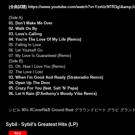
(全曲試聴)
https://www.youtube.com/watch?v=YzeUz9tTR3g\&amp;
(Side A)
01. Don't Make Me Over
02. Walk On By
03. Love's Calling
04. You're The Love Of My Life (Remix)
05. Falling In Love
06. Let Yourself Go
07. My Love Is Guaranteed (Remix)
(Side B)
01. Oh, How I Love You (Remix)
02. The Love I Lost
03. When I'm Good And Ready (Stratoradio Remix)
04. Open Up The Door
05. Crazy For You (feat. Salt 'N' Pepa)
06. Let It Rain (D'Anthony's Moody Vibe Remix)
シビル 90's #CoverR&B Ground Beat グラウンドビート グラビ グ
Sybil - Sybil's Greatest Hits (LP)