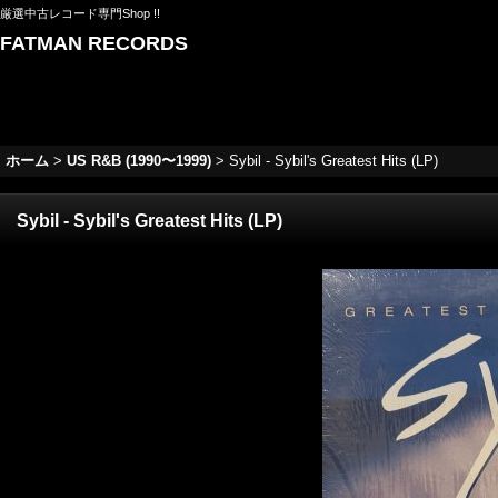
厳選中古レコード専門Shop !!
FATMAN RECORDS
ホーム
>
US R&B (1990〜1999)
>
Sybil - Sybil's Greatest Hits (LP)
Sybil - Sybil's Greatest Hits (LP)