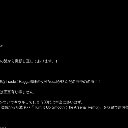
er
の盤から撮影し直してあります。
)
嫌なTrackにRagga風味の女性Vocalが絡んだ名曲中の名曲！！
いのは正直有り得ません。
かついウキウキしてしまう30代は本当に多いはず。
激ヤバ「Turn It Up Smooth (The Arsenal Remix)」を収録で超
Jam)