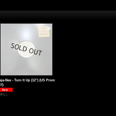
aja-Nee - Turn It Up (12'') (US Prom
!!)
庫なし