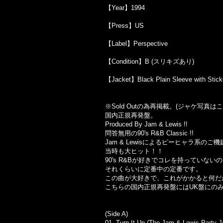
【Year】1994
【Press】US
【Label】Perspective
【Condition】B (スリキズあり)
【Jacket】Black Plain Sleeve with Stick
※Sold Out
の為再掲載。
(
ジャケ写真はこ
国内正規再発盤。
Produced By Jam & Lewis !!
問答無用の90's R&B Classic !!
Jam & Lewisによるピーヒャラ系のご機
当時も大ヒット！！
90's R&Bが好きでコレを持っていな
それくらいに定番中の定番です。
この曲が大好きで、これがかかると何だ
こちらの国内正規再発盤にはUK盤にのみ収録だった
(Side A)
01. Turn It Up (The Jam & Lewis Party 