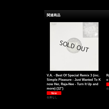
関連商品
V.A. - Best Of Special Remix 3 (inc.
R
Simple Pleasure - Just Wanted To K
o 
now Her, Raja-Nee - Turn It Up and
more) (12'')
在
在庫なし