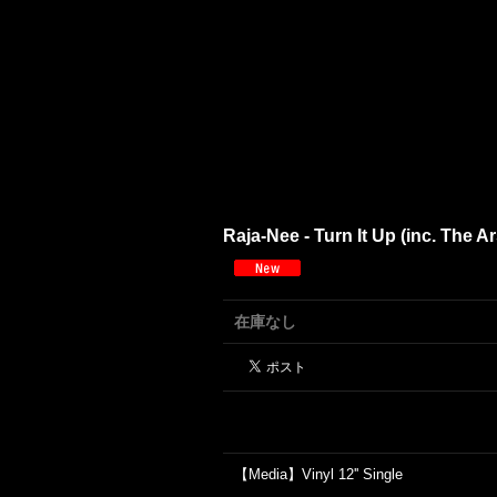
Raja-Nee - Turn It Up (inc. The
在庫なし
【Media】Vinyl 12'' Single