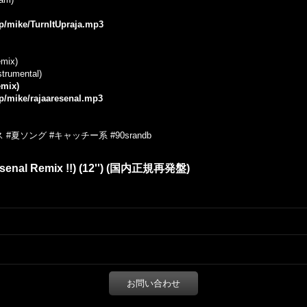
jp/mike/TurnItUpraja.mp3
emix)
strumental)
emix)
jp/mike/rajaaresenal.mp3
夏ソング #キャッチー系 #90srandb
 Arsenal Remix !!) (12'') (国内正規再発盤)
お問い合わせ