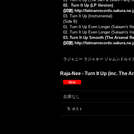
02. Turn It Up (LP Version)
(試聴)
http://fatmanrecords.sakura.ne.
03. Turn It Up (Instrumental)
(Side B)
01. Turn It Up Even Longer (Salaam's R
02. Turn It Up Even Longer (Salaam's In
03. Turn It Up Smooth (The Arsenal R
(試聴)
http://fatmanrecords.sakura.ne.
ラジャニー ラジャネー ジャムンドルイス #
Raja-Nee - Turn It Up (inc. The
在庫なし