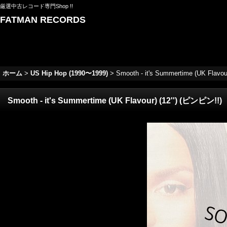
厳選中古レコード専門Shop !!
FATMAN RECORDS
ホーム
>
US Hip Hop (1990〜1999)
>
Smooth - it's Summertime (UK Flavou
Smooth - it's Summertime (UK Flavour) (12'') (ピンピン!!)