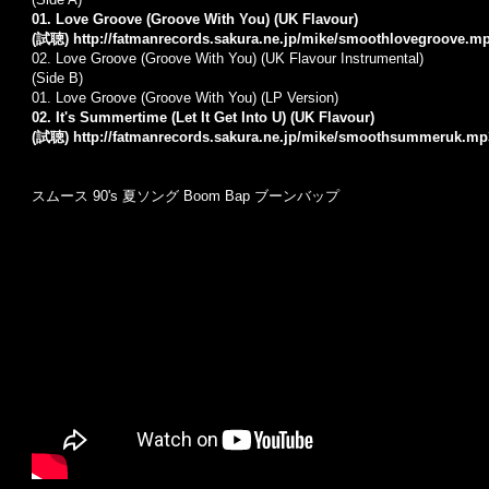
01. Love Groove (Groove With You) (UK Flavour)
(試聴)
http://fatmanrecords.sakura.ne.jp/mike/smoothlovegroove.m
02. Love Groove (Groove With You) (UK Flavour Instrumental)
(Side B)
01. Love Groove (Groove With You) (LP Version)
02. It's Summertime (Let It Get Into U) (UK Flavour)
(試聴)
http://fatmanrecords.sakura.ne.jp/mike/smoothsummeruk.mp
スムース 90's 夏ソング Boom Bap ブーンバップ