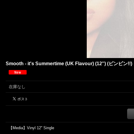
Smooth - it's Summertime (UK Flavour) (12'') (ピンピン!!)
在庫なし
【Media】Vinyl 12'' Single