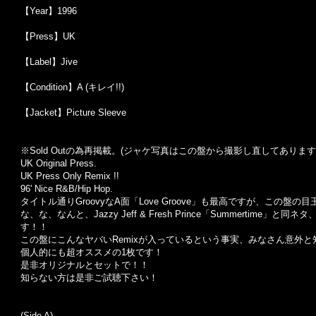
【Year】1996
【Press】UK
【Label】Jive
【Condition】A (キレイ!!)
【Jacket】Picture Sleeve
※Sold Out
の為再掲載。
(
ジャケ写真はこの盤から撮影し直してあります
UK Original Press.
UK Press Only Remix !!
96' Nice R&B/Hip Hop.
タイトル通りGroovyなA面「Love Groove」も最高ですが、この盤の目玉はカッ
な、な、なんと、Jazzy Jeff & Fresh Prince「Summertime」と同
す！！
この盤にこんなヤバいRemixが入っているという事実、みなさん意外
個人的にも超オススメの1枚です！
是非オリジナルとセットで！！
知らない方は是非ご試聴下さい！
(Side A)