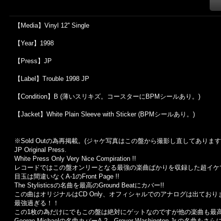
【Media】Vinyl 12'' Single
【Year】1998
【Press】JP
【Label】Trouble 1998 JP
【Condition】B (薄いスリキズ。コースターにBPMシールあり。)
【Jacket】White Plain Sleeve with Sticker (BPMシールあり。)
※Sold Out
の為再掲載。
(
ジャケ写真はこの盤から撮影し直してあります
JP Original Press.
White Press Only Very Nice Compiration !!
レコードではこの盤オンリーとなる最強の楽曲ばかりを収録した超イケ
目玉は間違いなくA-1のFront Page !!
The Stylisticsの名曲を最高のGround Beatにカバー!!
この曲はオリジナルはCD Only、オフィシャルでのアナログは出ており
最強過ぎる！！
この1枚の為だけにでもこの盤は絶対にゲットなのですが他の楽曲も最
George Michaelの名曲カバーA-2、Grover Washington Jr.の名曲