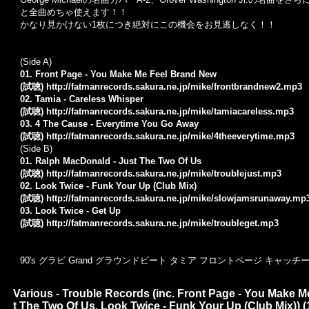
と全曲めちゃ使えます！！
かなり見かけない1枚につき絶対にこの機会をお見逃しなく！！
(Side A)
01. Front Page - You Make Me Feel Brand New
(試聴)
http://fatmanrecords.sakura.ne.jp/mike/frontbrandnew2.mp3
02. Tamia - Careless Whisper
(試聴)
http://fatmanrecords.sakura.ne.jp/mike/tamiacareless.mp3
03. 4 The Cause - Everytime You Go Away
(試聴)
http://fatmanrecords.sakura.ne.jp/mike/4theeverytime.mp3
(Side B)
01. Ralph MacDonald - Just The Two Of Us
(試聴)
http://fatmanrecords.sakura.ne.jp/mike/troublejust.mp3
02. Look Twice - Funk Your Up (Club Mix)
(試聴)
http://fatmanrecords.sakura.ne.jp/mike/slowjamsrunaway.mp
03. Look Twice - Get Up
(試聴)
http://fatmanrecords.sakura.ne.jp/mike/troubleget.mp3
90's グラビ Grand グラウンドビート タミア フロントページ キャッチ
Various - Trouble Records (inc. Front Page - You Make 
t The Two Of Us, Look Twice - Funk Your Up (Club Mix)) (1