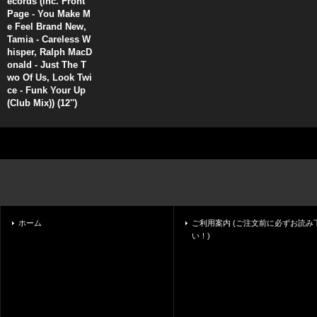
ecords (inc. Front
Page - You Make M
e Feel Brand New,
Tamia - Careless W
hisper, Ralph MacD
onald - Just The T
wo Of Us, Look Twi
ce - Funk Your Up
(Club Mix)) (12'')
ホーム
ご利用案内 (ご注文前に必ずお読み
い！)