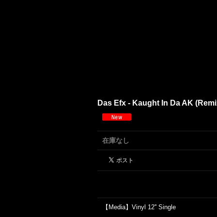
Das Efx - Kaught In Da AK (Remix)
在庫なし
【Media】Vinyl 12'' Single