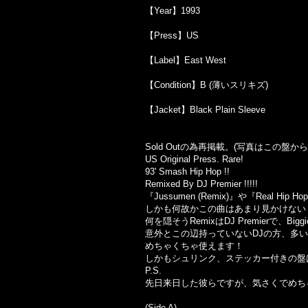
【Year】1993
【Press】US
【Label】East West
【Condition】B (薄いスリキズ)
【Jacket】Black Plain Sleeve
Sold Outの為再掲載。(写真はこの盤
US Original Press. Rare!
93' Smash Hip Hop !!
Remixed By DJ Premier !!!!!
『Jussumen (Remix)』や『Real
しかも何故かこの曲はあまり見かけない
何を隠そうRemixはDJ Premierで、Big
意外とこの辺持っていないDJの方、多
めちゃくちゃ使えます！
しかもシュリンク、ステッカー付きの盤
P.S.
先日来日した彼らですが、気さくでめち
(Side A)