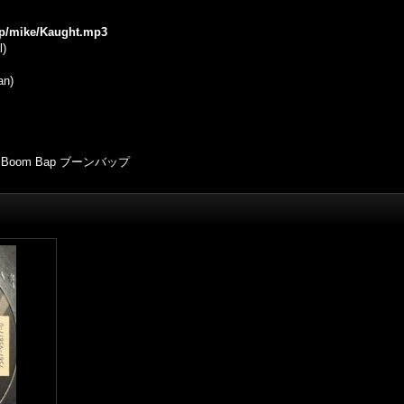
.jp/mike/Kaught.mp3
l)
an)
Boom Bap ブーンバップ