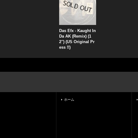
Das Efx - Kaught In
Da AK (Remix) (1
2'') (US Original Pr
ess !!)
ホーム