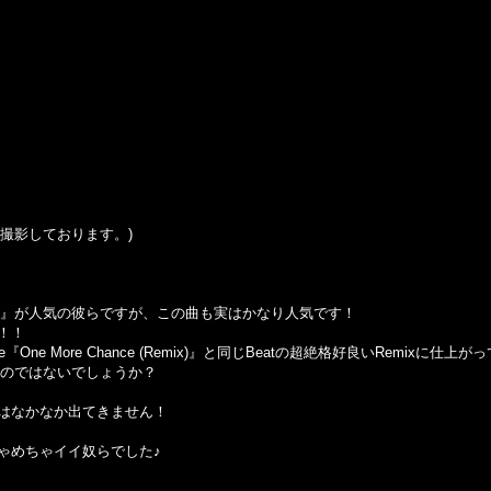
から撮影しております。)
 Hip Hop』が人気の彼らですが、この曲も実はかなり人気です！
！！
gie『One More Chance (Remix)』と同じBeatの超絶格好良いRemixに仕
いのではないでしょうか？
はなかなか出てきません！
ゃめちゃイイ奴らでした♪