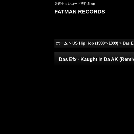
厳選中古レコード専門Shop !!
FATMAN RECORDS
ホーム
>
US Hip Hop (1990〜1999)
>
Das Ef
Das Efx - Kaught In Da AK (Remix) 