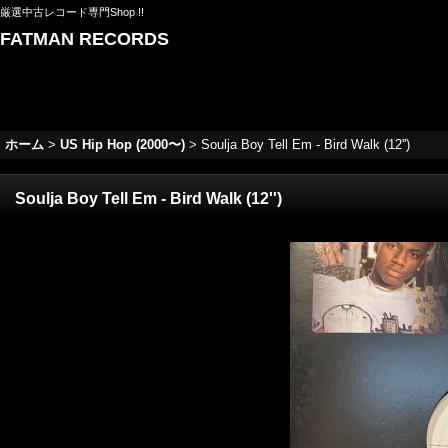
厳選中古レコード専門Shop !!
FATMAN RECORDS
ホーム
>
US Hip Hop (2000〜)
>
Soulja Boy Tell Em - Bird Walk (12'')
Soulja Boy Tell Em - Bird Walk (12'')