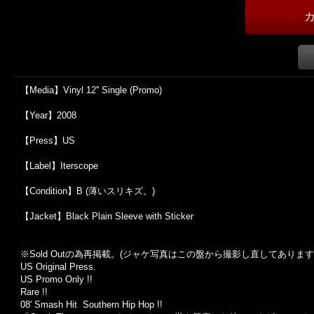
【Media】Vinyl 12'' Single (Promo)
【Year】2008
【Press】US
【Label】Iterscope
【Condition】B (薄いスリキズ。)
【Jacket】Black Plain Sleeve with Sticker
※Sold Out
の為再掲載。
(
ジャケ写真はこの盤から撮影し直してあります
US Original Press.
US Promo Only !!
Rare !!
08' Smash Hit Southern Hip Hop !!