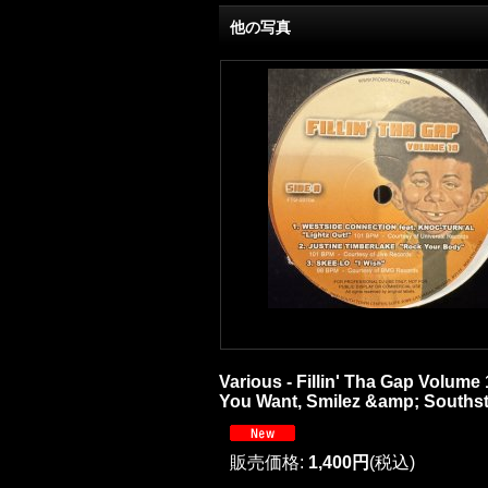
他の写真
Various - Fillin' Tha Gap Volume
You Want, Smilez &amp; Southstar 
販売価格
:
1,400円
(税込)