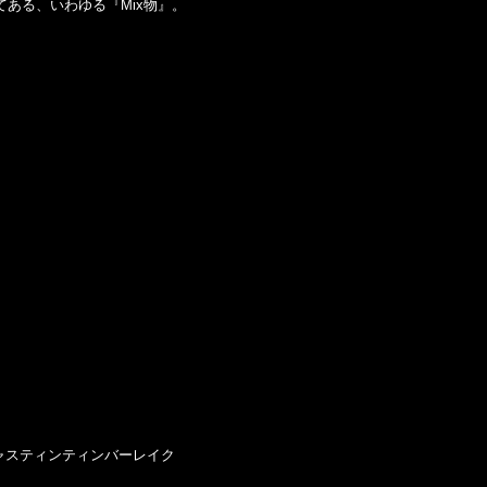
してある、いわゆる『Mix物』。
 ジャスティンティンバーレイク