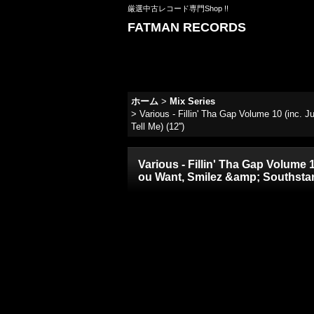
厳選中古レコード専門Shop !!
FATMAN RECORDS
ホーム
>
Mix Series
>
Various - Fillin' Tha Gap Volume 10 (inc.
Tell Me) (12'')
Various - Fillin' Tha Gap Volume
ou Want, Smilez &amp; Southstar -