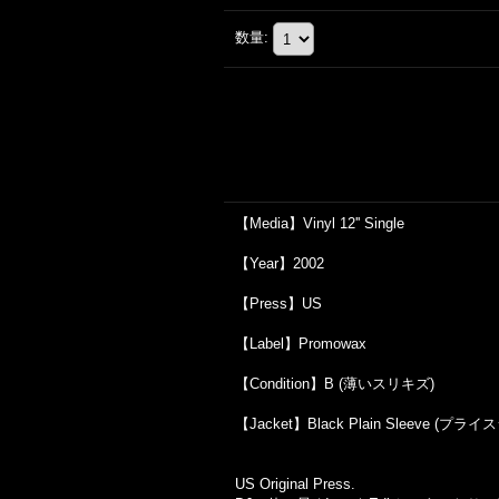
数量
:
【Media】Vinyl 12'' Single
【Year】2002
【Press】US
【Label】Promowax
【Condition】B (薄いスリキズ)
【Jacket】Black Plain Sleeve (プ
US Original Press.