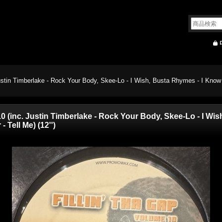
 Justin Timberlake - Rock Your Body, Skee-Lo - I Wish, Busta Rhymes - I Kn
 10 (inc. Justin Timberlake - Rock Your Body, Skee-Lo - I W
 Tell Me) (12'')