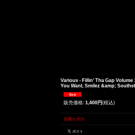
Various - Fillin' Tha Gap Volume
You Want, Smilez &amp; Southstar 
販売価格
:
1,400円
(税込)
在庫わずか