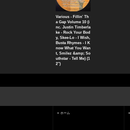
Various - Fillin' Th
a Gap Volume 10 (i
nc. Justin Timberla
ke - Rock Your Bod
y, Skee-Lo - I Wish,
Busta Rhymes - I K
now What You Wan
t, Smilez &amp; So
uthstar - Tell Me) (1
2'')
ホーム