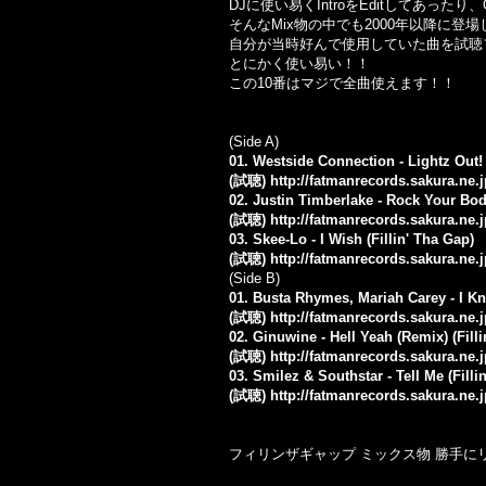
DJに使い易くIntroをEditしてあった
そんなMix物の中でも2000年以降に登場し
自分が当時好んで使用していた曲を試聴
とにかく使い易い！！
この10番はマジで全曲使えます！！
(Side A)
01. Westside Connection - Lightz Out! 
(試聴)
http://fatmanrecords.sakura.ne.j
02. Justin Timberlake - Rock Your Body
(試聴)
http://fatmanrecords.sakura.ne.j
03. Skee-Lo - I Wish (Fillin' Tha Gap)
(試聴)
http://fatmanrecords.sakura.ne.
(Side B)
01. Busta Rhymes, Mariah Carey - I K
(試聴)
http://fatmanrecords.sakura.ne.
02. Ginuwine - Hell Yeah (Remix) (Fill
(試聴)
http://fatmanrecords.sakura.ne.
03. Smilez & Southstar - Tell Me (Filli
(試聴)
http://fatmanrecords.sakura.ne.
フィリンザギャップ ミックス物 勝手にリミ