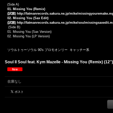
(Side A)
01. Missing You (Remix)
(試聴)
http://fatmanrecords.sakura.ne.jp/mike/missingyouremake.m
02. Missing You (Sax Edit)
(試聴)
http://fatmanrecords.sakura.ne.jp/mike/soulmissingsaxedit.
(Side B)
01.
Missing You (Sax Version)
02.
Missing You (LP Version)
ソウルトゥーソウル 90's プロモオンリー キャッチー系
Soul II Soul feat. Kym Mazelle - Missing You (Remi
在庫なし