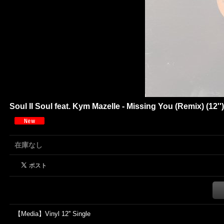
Soul II Soul feat. Kym Mazelle - Missing You (Remi
在庫なし
【Media】Vinyl 12'' Single