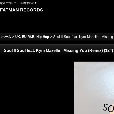
厳選中古レコード専門Shop !!
FATMAN RECORDS
ホーム
>
UK, EU R&B, Hip Hop
>
Soul II Soul feat. Kym Mazelle - Mi
Soul II Soul feat. Kym Mazelle - Missing You (Remix