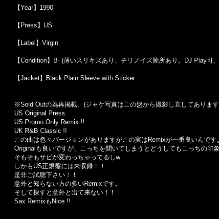
【Year】1990
【Press】US
【Label】Virgin
【Condition】B- (薄いスリキズあり、チリノイズ箇所あり。DJ Pla
【Jacket】Black Plain Sleeve with Sticker
※Sold Out
の為再掲載。
(
ジャケ写真はこの盤から撮影し直してあります
US Original Press.
US Promo Only Remix !!
UK R&B Classic !!
この曲は色々バージョンがありますがこの実はRemixが一番良いんです
Originalも良いですが、こっちを聞いてしまうとどうしてもこっちの印
そもそもサビが変わっちゃってるしw
しかもUS正規盤には未収録！！
是非ご試聴下さい！！
意外と知らない方の多いRemixです。
そして探すと意外と出て来ない！！
Sax RemixもNice !!