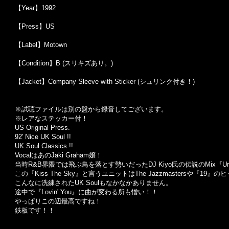
【Year】1992
【Press】US
【Label】Motown
【Condition】B (スリキズあり。)
【Jacket】Company Sleeve with Sticker (シュリンク付き！)
※
試聴ファイルは別の盤から録音してございます。
※
レアなステッカー付！
US Original Press.
92' Nice UK Soul !!
UK Soul Classics !!
Vocal
はあの
Jaki Graham
嬢！
当時
R&B
界隈では飛ぶ鳥を落とす勢いだった
DJ Kiyo
氏の伝説の
Mix
『
U
この『
Kiss The Sky
』と言うユニットは
The Jazzmasters
や『
19
』のヒ
こんなに洗練された
UK Soul
もなかなかありません。
途中で『
Lovin' You
』に曲が変わる所も憎い！！
やっぱりこの辺最高ですね！
鉄板です！！