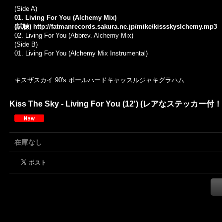
(Side A)
01. Living For You (Alchemy Mix)
(試聴)
http://fatmanrecords.sakura.ne.jp/mike/kissskyslchemy.mp3
02. Living For You (Abbrev. Alchemy Mix)
(Side B)
01. Living For You (Alchemy Mix Instrumental)
キスザスカイ
90's
ポールハードキャッスル
ジャキグラハム
Kiss The Sky - Living For You (12') (レアなステッカー付！
在庫なし