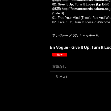
02. Give It Up, Turn It Loose (Lp Edit)
(試聴)
http://fatmanrecords.sakura.ne
(Side B)
01. Free Your Mind (Theo´s Rec And Wr
02.
Give It Up, Turn It Loose ("Welcome
アンヴォーグ 90's キャッチー系
En Vogue - Give It Up, Turn
在庫なし