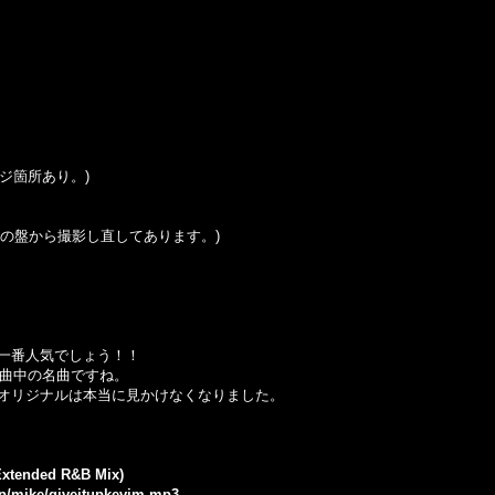
ダメージ箇所あり。)
の盤から撮影し直してあります。
)
一番人気でしょう！！
名曲中の名曲ですね。
オリジナルは本当に見かけなくなりました。
 Extended R&B Mix)
.jp/mike/giveitupkevim.mp3