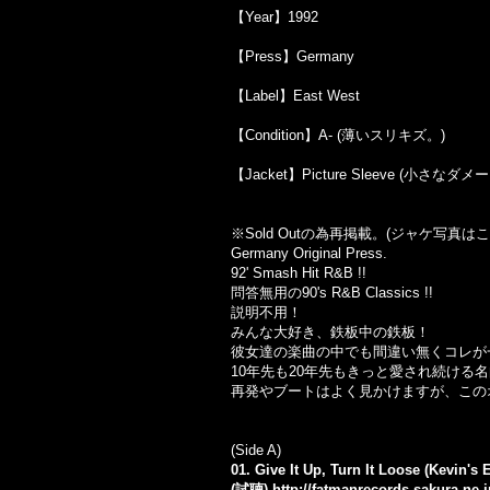
【Year】1992
【Press】Germany
【Label】East West
【Condition】A- (薄いスリキズ。)
【Jacket】Picture Sleeve (小さな
※Sold Out
の為再掲載。
(
ジャケ写真はこ
Germany Original Press.
92' Smash Hit R&B !!
問答無用の90's R&B Classics !!
説明不用！
みんな大好き、鉄板中の鉄板！
彼女達の楽曲の中でも間違い無くコレが
10年先も20年先もきっと愛され続ける
再発やブートはよく見かけますが、この
(Side A)
01. Give It Up, Turn It Loose (Kevin's
(試聴)
http://fatmanrecords.sakura.ne