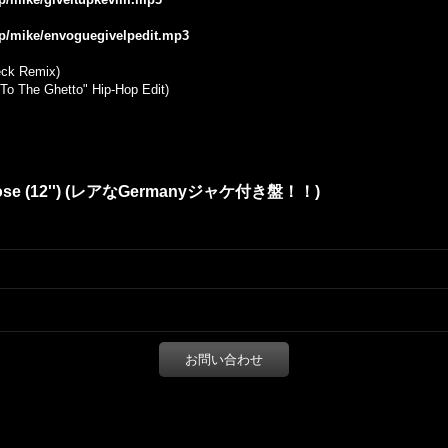
.jp/mike/envoguegivelpedit.mp3
eck Remix)
 To The Ghetto" Hip-Hop Edit)
 It Loose (12'') (レアなGermanyジャケ付き盤！！)
お問い合わせ