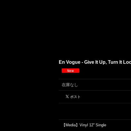
En Vogue - Give It Up, Turn
在庫なし
【Media】Vinyl 12'' Single