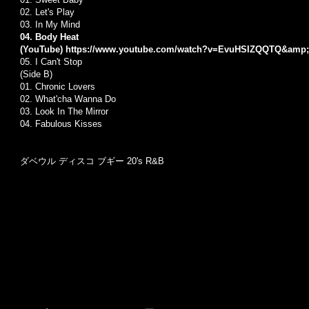
02. Let's Play
03. In My Mind
04. Body Heat
(YouTube)
https://www.youtube.com/watch?v=EvuHSIZQQTQ&amp;
05. I Can't Stop
(Side B)
01. Chronic Lovers
02. What'cha Wanna Do
03. Look In The Mirror
04. Fabulous Kisses
ダベウル ディスコ ブギー 20's R&B