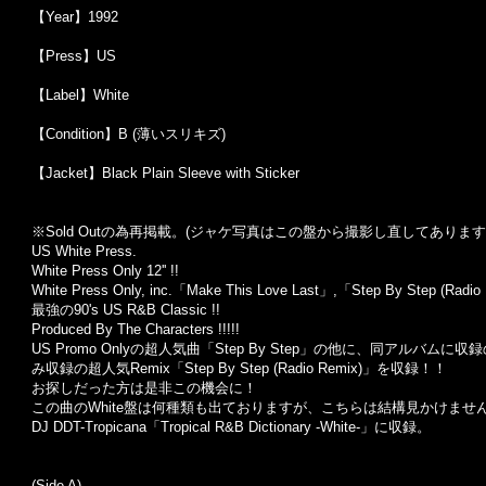
【Year】1992
【Press】US
【Label】White
【Condition】B (薄いスリキズ)
【Jacket】Black Plain Sleeve with Sticker
※Sold Out
の為再掲載。
(
ジャケ写真はこの盤から撮影し直してあります
US White Press.
White Press Only 12'' !!
White Press Only, inc.「Make This Love Last」,「Step By Step (Radio 
最強の90's US R&B Classic !!
Produced By The Characters !!!!!
US Promo Onlyの超人気曲「Step By Step」の他に、同アルバムに収録の人
み収録の超人気Remix「Step By Step (Radio Remix)」を収録！！
お探しだった方は是非この機会に！
この曲のWhite盤は何種類も出ておりますが、こちらは結構見かけませ
DJ DDT-Tropicana「Tropical R&B Dictionary -White-」に収録。
(Side A)