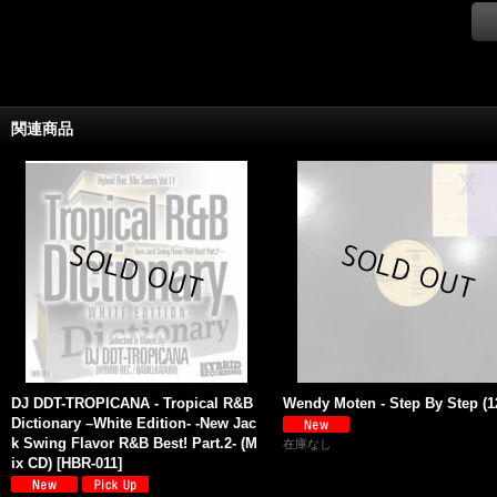
関連商品
DJ DDT-TROPICANA - Tropical R&B
Wendy Moten - Step By Step (12'
Dictionary –White Edition- -New Jac
k Swing Flavor R&B Best! Part.2- (M
在庫なし
ix CD)
[
HBR-011
]