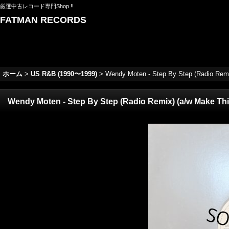
厳選中古レコード専門Shop !!
FATMAN RECORDS
ホーム
>
US R&B (1990〜1999)
>
Wendy Moten - Step By Step (Radio Remix
Wendy Moten - Step By Step (Radio Remix) (a/w Make This