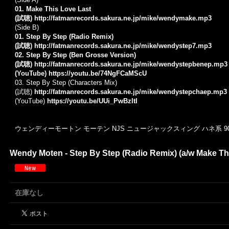
01. Make This Love Last
(試聴)
http://fatmanrecords.sakura.ne.jp/mike/wendymake.mp3
(Side B)
01. Step By Step (Radio Remix)
(試聴)
http://fatmanrecords.sakura.ne.jp/mike/wendystep7.mp3
02. Step By Step (Ben Grosse Version)
(試聴)
http://fatmanrecords.sakura.ne.jp/mike/wendystepbenep.mp3
(YouTube)
https://youtu.be/74NgFCaMScU
03. Step By Step (Characters Mix)
(試聴)
http://fatmanrecords.sakura.ne.jp/mike/wendystepchaep.mp3
(YouTube)
https://youtu.be/UUi_PwBzItI
ウェンディーモートン モーテン NJS ニュージャックスィング ハネ系 90'
Wendy Moten - Step By Step (Radio Remix) (a/w Make This
在庫なし