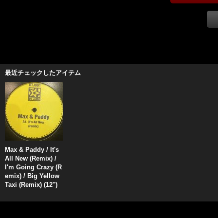
最近チェックしたアイテム
Max & Paddy / It's
All New (Remix) /
I'm Going Crazy (R
emix) / Big Yellow
Taxi (Remix) (12'')