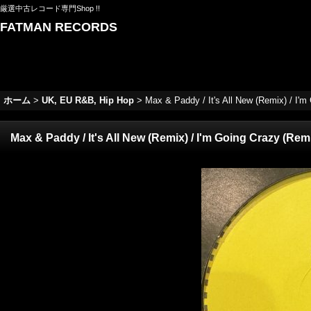
厳選中古レコード専門Shop !!
FATMAN RECORDS
ホーム
>
UK, EU R&B, Hip Hop
>
Max & Paddy / It's All New (Remix) / I'm 
Max & Paddy / It's All New (Remix) / I'm Going Crazy (Remix