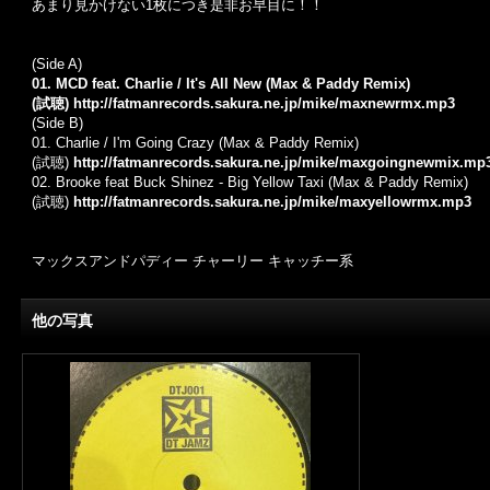
あまり見かけない1枚につき是非お早目に！！
(Side A)
01. MCD feat. Charlie / It's All New (Max & Paddy Remix)
(試聴)
http://fatmanrecords.sakura.ne.jp/mike/maxnewrmx.mp3
(Side B)
01. Charlie / I'm Going Crazy (Max & Paddy Remix)
(試聴)
http://fatmanrecords.sakura.ne.jp/mike/maxgoingnewmix.mp
02. Brooke feat Buck Shinez - Big Yellow Taxi (Max & Paddy Remix)
(試聴)
http://fatmanrecords.sakura.ne.jp/mike/maxyellowrmx.mp3
マックスアンドパディー チャーリー キャッチー系
他の写真