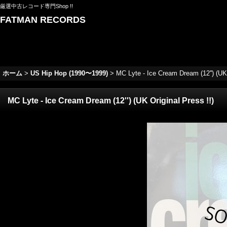
厳選中古レコード専門Shop !!
FATMAN RECORDS
ホーム
>
US Hip Hop (1990〜1999)
>
MC Lyte - Ice Cream Dream (12'') (UK 
MC Lyte - Ice Cream Dream (12'') (UK Original Press !!)