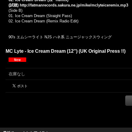
(試聴)
http://fatmanrecords.sakura.ne.jp/mike/mclyteiceremix.mp3
(Side B)
01. Ice Cream Dream (Straight Pass)
02. Ice Cream Dream (Remix Radio Edit)
90's エムシーライト NJS ハネ系 ニュージャックスウィング
MC Lyte - Ice Cream Dream (12'') (UK Original Press !!)
在庫なし