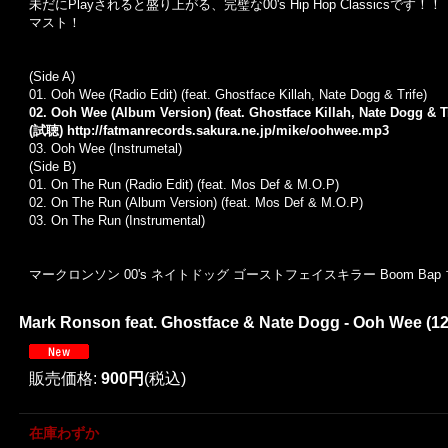
未だにPlayされると盛り上がる、完璧な00's Hip Hop Classicsです！！
マスト！
(Side A)
01. Ooh Wee (Radio Edit) (feat. Ghostface Killah, Nate Dogg & Trife)
02. Ooh Wee (Album Version) (feat. Ghostface Killah, Nate Dogg & Tr
(試聴)
http://fatmanrecords.sakura.ne.jp/mike/oohwee.mp3
03. Ooh Wee (Instrumetal)
(Side B)
01. On The Run (Radio Edit) (feat. Mos Def & M.O.P)
02. On The Run (Album Version) (feat. Mos Def & M.O.P)
03. On The Run (Instrumental)
マークロンソン 00's ネイトドッグ ゴーストフェイスキラー Boom Ba
Mark Ronson feat. Ghostface & Nate Dogg - Ooh Wee (12
販売価格
:
900円
(税込)
在庫わずか