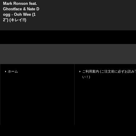
Mark Ronson feat.
Ghostface & Nate D
ogg - Ooh Wee (1
2'') (キレイ!!)
ホーム
ご利用案内 (ご注文前に必ずお読み
い！)