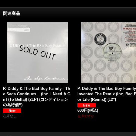
関連商品
P. Diddy & The Bad Boy Family - Th
P. Diddy & The Bad Boy Family
e Saga Continues... (inc. I Need A G
Invented The Remix (inc. Bad 
irl (To Bella)) (2LP) (コンディション
or Life (Remix)) (12'')
の為特価!!)
600円
(税込)
在庫なし
在庫わずか