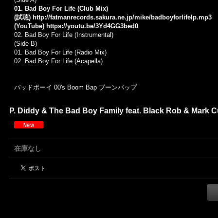
01. Bad Boy For Life (Club Mix)
(試聴)
http://fatmanrecords.sakura.ne.jp/mike/badboyforlifelp.mp3
(YouTube)
https://youtu.be/3Yd4GG3bed0
02. Bad Boy For Life (Instrumental)
(Side B)
01. Bad Boy For Life (Radio Mix)
02. Bad Boy For Life (Acapella)
バッドボーイ 00's Boom Bap ブーンバップ
P. Diddy & The Bad Boy Family feat. Black Rob & Mark Cur
在庫なし