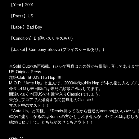
【Year】2001
【Press】US
【Label】Bad Boy
【Condition】B (薄いスリキズあり)
【Jacket】Company Sleeve (プライスシールあり。)
※Sold Out
の為再掲載。
(
ジャケ写真はこの盤から撮影し直してあります
US Original Press.
超絶Club Hit 00's Hip Hop !!!!!
M.O.P.『Ante Up』と並んで、2000年代のHip Hopで5本の指に入るブ
外タレDJも来日時には未だに頻繁にPlayしてます。
間違い無く本国USでも殿堂入りClassicsでしょう。
未だにフロアで大爆発する問答無用のClassic !!
マスト中のマスト！！
『Ante Up』と同様、『Remix持ってるから普通のVersionはいい
確かに盛り上がるのはRemixの方かもしれませんが、外タレDJはむしろこっ
絶対にセットで。どちらが欠けてもアウト！！
(Side A)