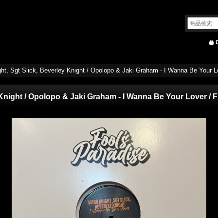
ht, Sgt Slick, Beverley Knight / Opolopo & Jaki Graham - I Wanna Be Your Lov
Knight / Opolopo & Jaki Graham - I Wanna Be Your Lover / Fi