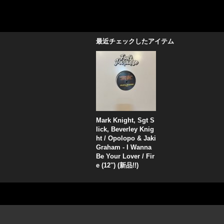
最近チェックしたアイテム
Mark Knight, Sgt S
lick, Beverley Knig
ht / Opolopo & Jaki
Graham - I Wanna
Be Your Lover / Fir
e (12'') (新品!!)