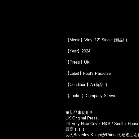
【Media】Vinyl 12'' Single (新品!!)
【Year】2024
【Press】UK
【Label】Fool's Paradise
【Condition】A (新品!!)
【Jacket】Company Sleeve
※新品未使用!!
UK Original Press.
24' Very Nice Cover R&B / Soulful House
最高！！！
あのBeverley KnightがPrinceの超名曲