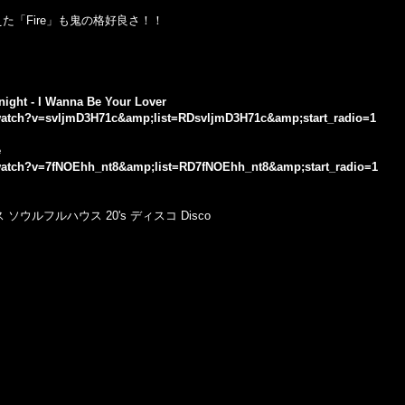
を迎えた「Fire」も鬼の格好良さ！！
Knight - I Wanna Be Your Lover
watch?v=svljmD3H71c&amp;list=RDsvljmD3H71c&amp;start_radio=1
e
watch?v=7fNOEhh_nt8&amp;list=RD7fNOEhh_nt8&amp;start_radio=1
ウルフルハウス 20's ディスコ Disco