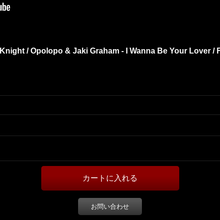
 Knight / Opolopo & Jaki Graham - I Wanna Be Your Lover / Fi
お問い合わせ