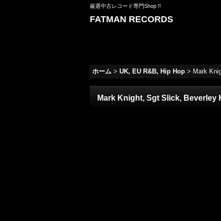
厳選中古レコード専門Shop !!
FATMAN RECORDS
ホーム
>
UK, EU R&B, Hip Hop
>
Mark Knig
Mark Knight, Sgt Slick, Beverley 