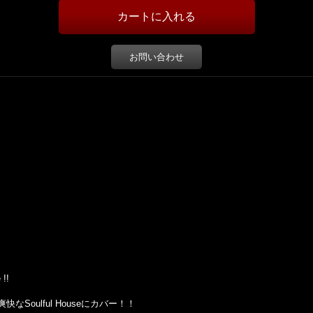
お問い合わせ
 !!
を爽快なSoulful Houseにカバー！！