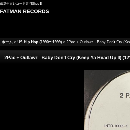
厳選中古レコード専門Shop !!
FATMAN RECORDS
ホーム
>
US Hip Hop (1990〜1999)
>
2Pac + Outlawz - Baby Don't Cry (Ke
2Pac + Outlawz - Baby Don't Cry (Keep Ya Head Up II) (12