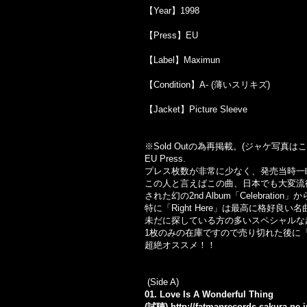
【Year】1998
【Press】EU
【Label】Maximun
【Condition】A- (薄いスリキズ)
【Jacket】Picture Sleeve
※Sold Out
の為再掲載。
(
ジャケ写真はこ
EU Press.
プレス枚数が非常に少なく、発売当時一
この人と言えばこの曲、日本でも大変流行った「L
された幻の2nd Album「Celebratio
特に「Right Here」は最高に格好良い
未だに探している方の多いスペシャルな
1枚のみの在庫ですので売り切れた後に
超絶オススメ！！
(Side A)
01. Love Is A Wonderful Thing
(試聴)
http://fatmanrecords.sakura.ne