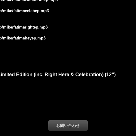
.jp/mike/fatimacelebep.mp3
jp/mike/fatimarightep.mp3
.jp/mike/fatimaheyep.mp3
imited Edition (inc. Right Here & Celebration) (12'')
お問い合わせ