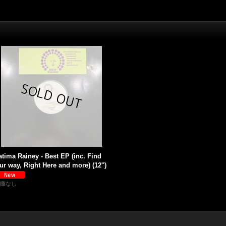
atima Rainey - Best EP (inc. Find
ur way, Right Here and more) (12'')
庫なし