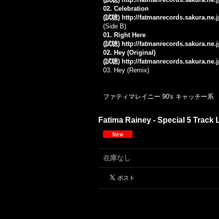
02. Celebration
(試聴)
http://fatmanrecords.sakura.ne
(Side B)
01. Right Here
(試聴)
http://fatmanrecords.sakura.ne.
02. Hey (Original)
(試聴)
http://fatmanrecords.sakura.ne
03. Hey (Remix)
ファティマレイニー 90's キャッチー系
Fatima Rainey - Special 5 Track L
在庫なし