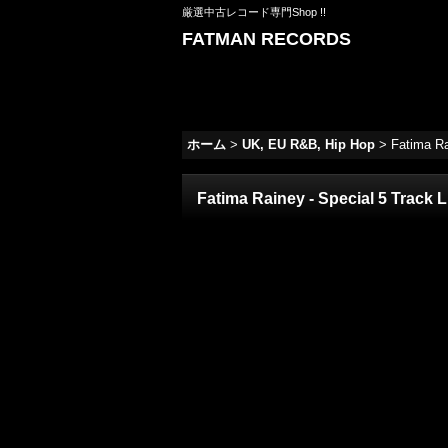
厳選中古レコード専門Shop !!
FATMAN RECORDS
ホーム
>
UK, EU R&B, Hip Hop
>
Fatima Rai
Fatima Rainey - Special 5 Track Li