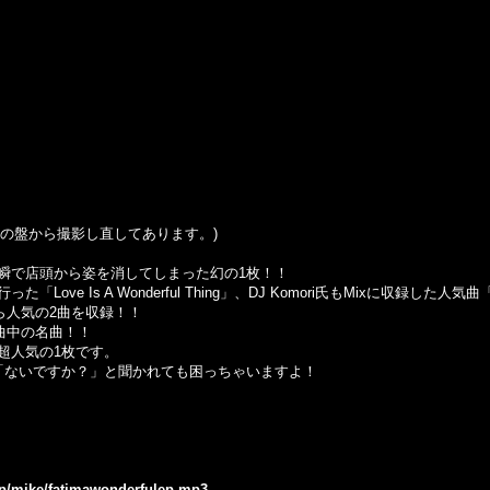
の盤から撮影し直してあります。
)
瞬で店頭から姿を消してしまった幻の1枚！！
ove Is A Wonderful Thing」、DJ Komori氏もMixに収録し
n」から人気の2曲を収録！！
名曲中の名曲！！
超人気の1枚です。
「ないですか？」と聞かれても困っちゃいますよ！
.jp/mike/fatimawonderfulep.mp3