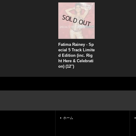
Fatima Rainey - Sp
ecial 5 Track Limite
d Edition (inc. Rig
ht Here & Celebrati
on) (12'')
ホーム