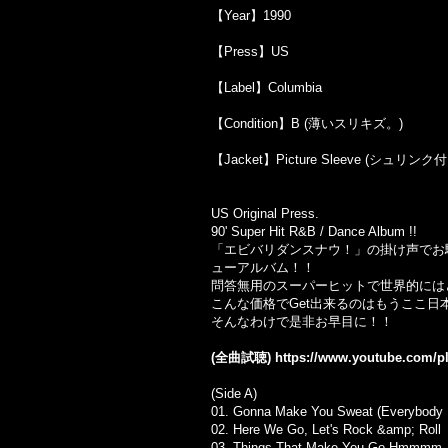
【Year】1990
【Press】US
【Label】Columbia
【Condition】B (薄いスリキズ。)
【Jacket】Picture Sleeve (
US Original Press.
90' Super Hit R&B / Dance Album !!
「エビバリダンスナウ！」の掛け声でお馴染み
ューアルバム！！
問答無用のスーパーヒットで世界的には
こんな価格でGet出来るのはもうここ日
そんなわけで是非お早目に！！
(全曲試聴)
https://www.youtube.com/
(Side A)
01. Gonna Make You Sweat (Everybody
02. Here We Go, Let's Rock &amp; Roll
03. Things That Make You Go Hmmmm..