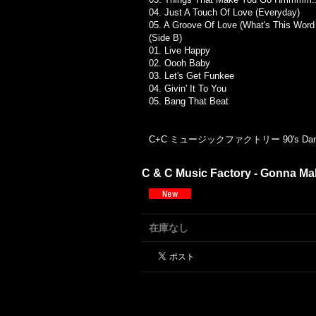
04. Just A Touch Of Love (Everyday)
05. A Groove Of Love (What's This Word
(Side B)
01. Live Happy
02. Oooh Baby
03. Let's Get Funkee
04. Givin' It To You
05. Bang That Beat
C+C ミュージックファクトリー 90's D
C & C Music Factory - Gonna Mak
在庫なし