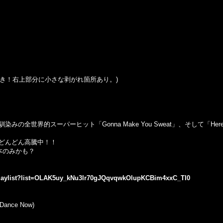
シュリンク付き！右上部分に小さな剥がれ箇所あり。)
の全世界的スーパーヒット「Gonna Make You Sweat」、そして「Her
どんどん高騰中！！
本のみかも？
playlist?list=OLAK5uy_kNu3lr70gJQqvqwkOlupKCBim4xxC_TI0
 Dance Now)
..