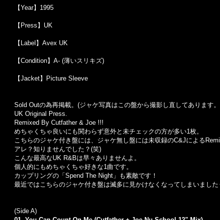
【Year】1995
【Press】UK
【Label】Avex UK
【Condition】A- (薄いスリキズ)
【Jacket】Picture Sleeve
Sold Outの為再掲載。(ジャケ写真はこの盤から撮影し直してあります。
UK Original Press.
Remixed By Cutfather & Joe !!!
めちゃくちゃ良いにも関わらず意外と未チェックの方が多い1枚。
こちらのジャケ付き盤には、ジャケ無し盤には未収録のC&JによるRemi
アレ？知りませんでした？(笑)
こんな最高なUK R&Bは早々ありませんよ。
個人的にもめちゃくちゃ好きな1曲です。
カップリングの「Spend The Night」も素敵です！
最近ではこちらのジャケ付き盤は滅多に見かけなくなってしまいました
(Side A)
01. You Can Count On Me (Cutfather + Joe Nu School 12" Mix)