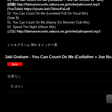
(試聴)
http://fatmanrecords.sakura.ne.jp/mike/jakicount.mp3
(YouTube)
https://youtu.be/zTehnzPaLu8
02. You Can Count On Me (Loveland Full On Vocal Mix)
(Side B)
01. You Can Count On Me (Danny D's Monster Club Mix)
02. Spend The Night (Album Mix)
(試聴)
http://fatmanrecords.sakura.ne.jp/mike/jakispend.mp3
ジャキグラハム 90's キャッチー系
Jaki Graham - You Can Count On Me (Cutfather + Joe Nu S
在庫なし