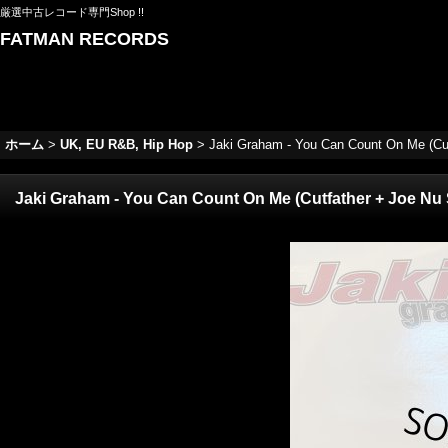
厳選中古レコード専門Shop !!
FATMAN RECORDS
ホーム
>
UK, EU R&B, Hip Hop
>
Jaki Graham - You Can Count On Me (Cutfa
Jaki Graham - You Can Count On Me (Cutfather + Joe Nu Sc