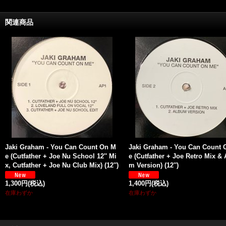
関連商品
Jaki Graham - You Can Count On M
Jaki Graham - You Can Count 
e (Cutfather + Joe Nu School 12'' Mi
e (Cutfather + Joe Retro Mix &
x, Cutfather + Joe Nu Club Mix) (12'')
m Version) (12'')
1,300円
(税込)
1,400円
(税込)
在庫わずか
在庫わずか