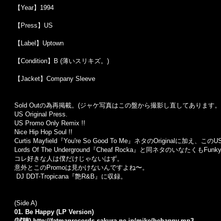
【Year】1994
【Press】US
【Label】Uptown
【Condition】B (薄いスリキズ。)
【Jacket】Company Sleeve
Sold Outの為再掲載。(ジャケ写真はこの盤から撮影し直してあります。
US Original Press.
US Promo Only Remix !!
Nice Hip Hop Soul !!
Curtis Mayfield『You're So Good To Me』ネタのOriginalに加
Lords Of The Underground『Cheaf Rocka』と同ネタのいなたくもFunkyな
コレ好きな人は僕だけじゃないはず。
意外とこのPromoは見かけないんですよね〜。
DJ DDT-Tropicana『艶R&B』に収録。
(Side A)
01. Be Happy (LP Version)
(試聴)
http://fatmanrecords.sakura.ne.jp/mike/behappy.mp3