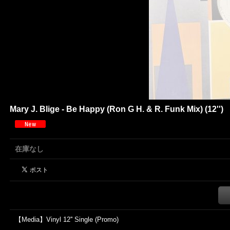
Mary J. Blige - Be Happy (Ron G H. & R. Funk Mix) (12'')
在庫なし
【Media】Vinyl 12'' Single (Promo)