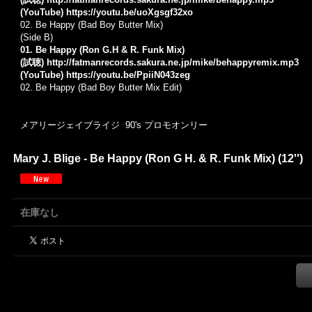
(YouTube)
https://youtu.be/uoXgsgf32xo
02. Be Happy (Bad Boy Butter Mix)
(Side B)
01. Be Happy (Ron G.H & R. Funk Mix)
(試聴)
http://fatmanrecords.sakura.ne.jp/mike/behappyremix.mp3
(YouTube)
https://youtu.be/PpiiN043zeg
02. Be Happy (Bad Boy Butter Mix Edit)
メアリージェイブライジ 90's プロモオンリー
Mary J. Blige - Be Happy (Ron G H. & R. Funk Mix) (12'')
在庫なし