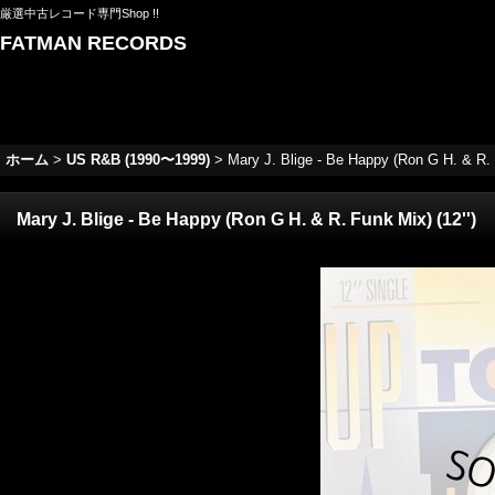
厳選中古レコード専門Shop !!
FATMAN RECORDS
ホーム
>
US R&B (1990〜1999)
>
Mary J. Blige - Be Happy (Ron G H. & R. F
Mary J. Blige - Be Happy (Ron G H. & R. Funk Mix) (12'')