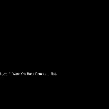
用した「I Want You Back Remix」、元ネ
！！