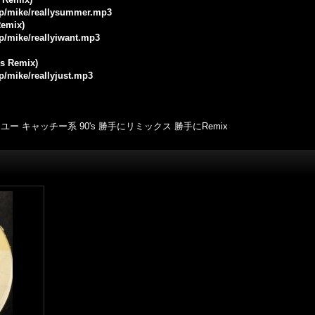
.jp/mike/reallysummer.mp3
Remix)
jp/mike/reallyiwant.mp3
Us Remix)
jp/mike/reallyjust.mp3
 キャッチー系 90's 勝手にリミックス 勝手にRemix