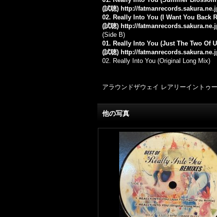
(試聴)
http://fatmanrecords.sakura.ne
02. Really Into You (I Want You Back 
(試聴)
http://fatmanrecords.sakura.ne.
(Side B)
01. Really Into You (Just The Two Of 
(試聴)
http://fatmanrecords.sakura.ne.
02.
Really Into You (Original Long Mix)
アラウンドザウェイ レアリーイントゥーユー
他の写真