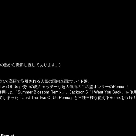
はこの盤から撮影し直してあります。)
んて呼ばれて高額で取引される人気の国内企画ホワイト盤。
st The Two Of Us』使いの激キャッチーな超人気曲のこの盤オンリーのRemix !!
用した「Summer Blossom Remix」、Jackson 5「I Want You Back」を使
Upしてしまった「Just The Two Of Us Remix」と三種三様な使えるRemixを収録
 Remix)