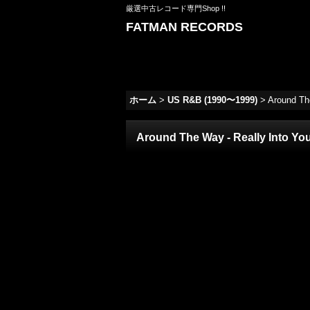
厳選中古レコード専門Shop !!
FATMAN RECORDS
ホーム
>
US R&B (1990〜1999)
>
Around Th
Around The Way - Really Into Yo