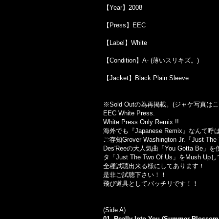
【Year】2008
【Press】EEC
【Label】White
【Condition】A- (薄いスリキズ。)
【Jacket】Black Plain Sleeve
※Sold Outの為再掲載。(ジャケ写真
EEC White Press.
White Press Only Remix !!
海外でも『Japanese Remix』な
ご存知Grover Washington Jr.『Ju
Des'Reeの大人気曲「You Gotta Be」を使
タ「Just The Two Of Us」をMush 
全種試聴出来る様にしてあります！
是非ご試聴下さい！！
飛び道具としてバッチリです！！
(Side A)
01. Really Into You (Summer Blossom