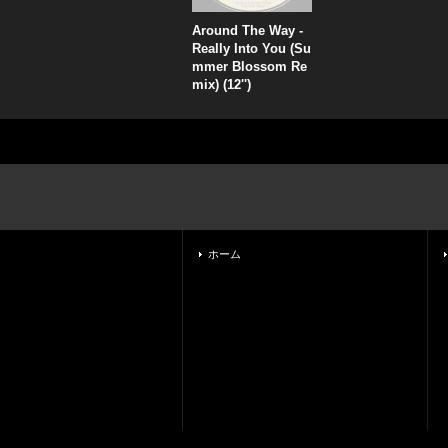
Around The Way -
Really Into You (Su
mmer Blossom Re
mix) (12'')
ホーム