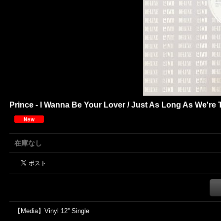
Prince - I Wanna Be Your Lover / Just As Long As We're
在庫なし
【Media】Vinyl 12'' Single