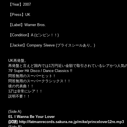
【Year】2007
【Press】UK
【Label】Warner Bros.
【Condition】A (ピンピン！！)
【Jacket】Company Sleeve (プライスシールあり。)
UK再発盤。
再発盤と言えど国内では1万円近い金額で取引されているレアかつ人気の
79' Super Hit Disco / Dance Classics !!
問答無用のスーパーヒット！
問答無用のスーパークラシックス！！
彼の代表曲！！
12''は非常にレア！！
説明不要！！
(Side A)
01. I Wanna Be Your Lover
(試聴)
http://fatmanrecords.sakura.ne.jp/mike/princelover12re.mp3
(Side B)