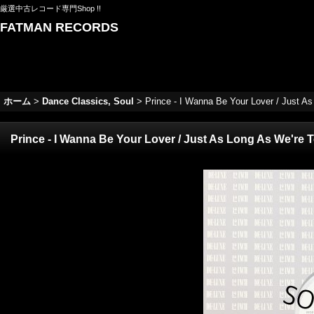
厳選中古レコード専門Shop !!
FATMAN RECORDS
ホーム
>
Dance Classics, Soul
>
Prince - I Wanna Be Your Lover / Just 
Prince - I Wanna Be Your Lover / Just As Long As We're