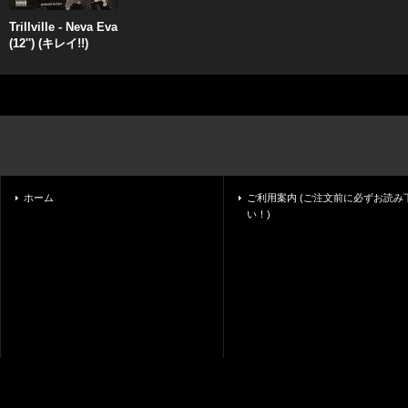
Trillville - Neva Eva
(12'') (キレイ!!)
ホーム
ご利用案内 (ご注文前に必ずお読み
い！)