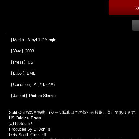
【Media】Vinyl 12'' Single
【Year】2003
【Press】US
【Label】BME
【Condition】A (キレイ!!)
【Jacket】Picture Sleeve
Sold Outの為再掲載。(ジャケ写真はこの盤から撮影し直してあります。
US Original Press.
大Hit South !!
Produced By Lil Jon !!!!
Dirty South Classic!!