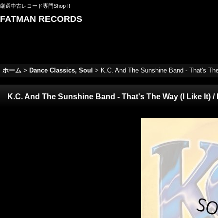
厳選中古レコード専門Shop !!
FATMAN RECORDS
ホーム
>
Dance Classics, Soul
>
K.C. And The Sunshine Band - That's The W
K.C. And The Sunshine Band - That's The Way (I Like It) / 