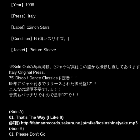
【Year】1998
【Press】Italy
【Label】12inch Stars
【Condition】B (薄いスリキズ。)
【Jacket】Picture Sleeve
※Sold Out
の為再掲載。
(
ジャケ写真はこの盤から撮影し直してあります
Italy Original Press.
75' Disco / Dance Classicsド定番！！
98年にジャケ付きでリリースされた後発盤12'' !!
こんなの説明不要でしょ！！
音質もバッチリですので是非12''で！！
(Side A)
01. That's The Way (I Like It)
(試聴)
http://fatmanrecords.sakura.ne.jp/mike/kcsinshinejyake.mp3
(Side B)
01. Please Don't Go