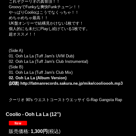
これぞクーリオの真骨頂！！
Groovy
で
Funky
な爽快
Funk
チューン！！
やっぱり
Coolio
はこうでなくっちゃ！！
めちゃめちゃ最高！！
UK
盤オンリーで結構見かけない
1
枚です！
個人的にも未だに
Play
し続けている
1
枚です。
超オススメ！！
(Side A)
01. Ooh La La (Tuff Jam's UVM Dub)
02. Ooh La La (Tuff Jam's Club Instrumental)
(Side B)
01. Ooh La La (Tuff Jam's Club Mix)
02. Ooh La La (Album Version)
(試聴)
http://fatmanrecords.sakura.ne.jp/mike/coolioooh.mp3
クーリオ
90's
ウエストコースト
ウエッサイ
G-Rap Gangsta Rap
Coolio - Ooh La La (12'')
販売価格
:
1,300円
(税込)