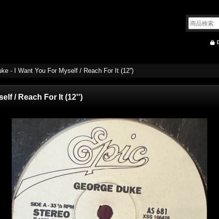
e - I Want You For Myself / Reach For It (12'')
f / Reach For It (12'')