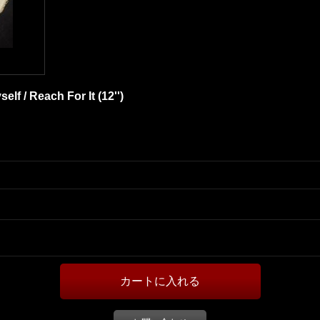
lf / Reach For It (12'')