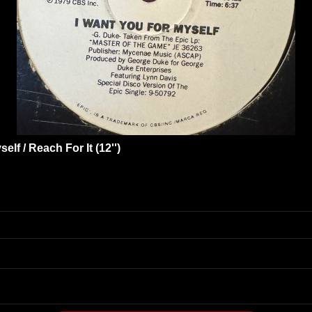
lf / Reach For It (12'')