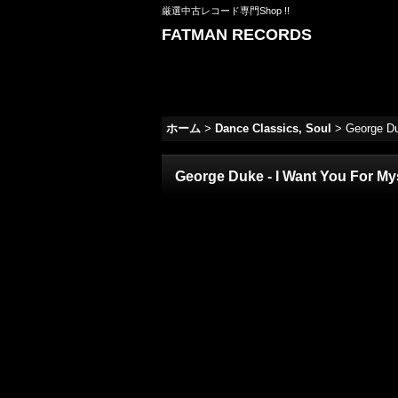
厳選中古レコード専門Shop !!
FATMAN RECORDS
ホーム
>
Dance Classics, Soul
>
George Duk
George Duke - I Want You For Mysel