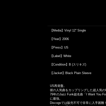
【Media】Vinyl 12'' Single
【Year】2006
【Press】US
【Label】White
【Condition】B (スリキズ)
【Jacket】Black Plain Sleeve
US再発盤。
彼の人気曲をカップリングした超人気のUnof
79年のJazz Funk超名曲「I Want You 
に最強。
Discogsでは販売不可で非常に入手困難