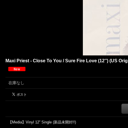
Maxi Priest - Close To You / Sure Fire Love (12'') (US
在庫なし
【Media】Vinyl 12'' Single (新品未開封!!)