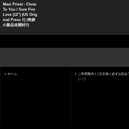
Maxi Priest - Close
To You / Sure Fire
Love (12'') (US Orig
inal Press !!) (奇跡
の新品未開封!!)
ホーム
ご利用案内 (ご注文前に必ずお読み
い！)