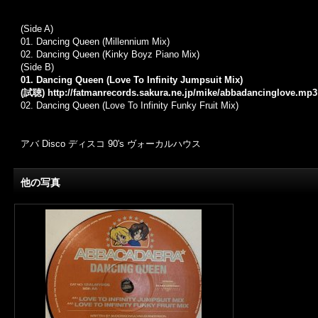
(Side A)
01. Dancing Queen (Millennium Mix)
02. Dancing Queen (Kinky Boyz Piano Mix)
(Side B)
01. Dancing Queen (Love To Infinity Jumpsuit Mix)
(試聴)
http://fatmanrecords.sakura.ne.jp/mike/abbadancinglove.mp3
02. Dancing Queen (Love To Infinity Funky Fruit Mix)
アバ Disco ディスコ 90's ヴォーカルハウス
他の写真