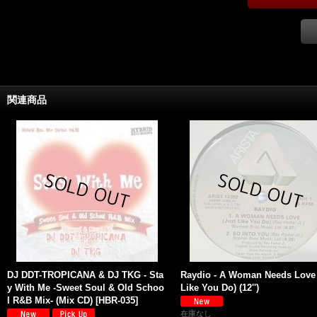
関連商品
DJ DDT-TROPICANA & DJ TKG - Sta
Raydio - A Woman Needs Love 
y With Me -Sweet Soul & Old Schoo
Like You Do) (12'')
l R&B Mix- (Mix CD)
[
HBR-035
]
在庫なし