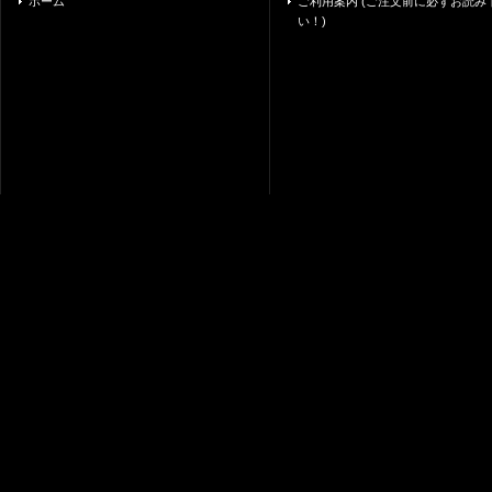
ホーム
ご利用案内 (ご注文前に必ずお読み
い！)