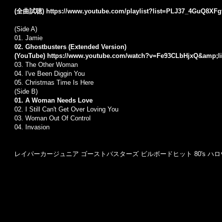
(全曲試聴)
https://www.youtube.com/playlist?list=PLJ37_4GuQ8X
(Side A)
01. Jamie
02. Ghostbusters (Extended Version)
(YouTube)
https://www.youtube.com/watch?v=Fe93CLbHjxQ&amp;l
03. The Other Woman
04. I've Been Diggin You
05. Christmas Time Is Here
(Side B)
01. A Woman Needs Love
02. I Still Can't Get Over Loving You
03. Woman Out Of Control
04. Invasion
レイパーカージュニア ゴーストバスターズ ビルボードヒット 80's ハ