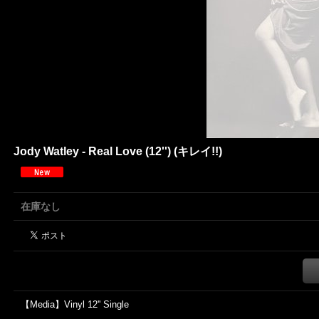
Jody Watley - Real Love (12'') (キレイ!!)
在庫なし
【Media】Vinyl 12'' Single