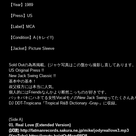
【Year】1989
【Press】US
【Label】MCA
【Condition】A (キレイ!!)
【Jacket】Picture Sleeve
Sold Outの為再掲載。(ジャケ写真はこの盤から撮影し直してあります。
US Original Press !!
New Jack Swing Classic !!
基本中の基本！
叔父樣方には本当に人気。
個人的にはFriendsなんかより断然こっちのが好きです。
バッキバキにハネてる女性VocalモノのNew Jack Swingってた
DJ DDT-Tropicana『Tropical R&B Dictionary -Gray-』に収録。
(Side A)
01. Real Love (Extended Version)
(試聴)
http://fatmanrecords.sakura.ne.jp/mike/jodyreallove3.mp3
(YouTube)
https://youtu.be/etQvMcgdWQ8