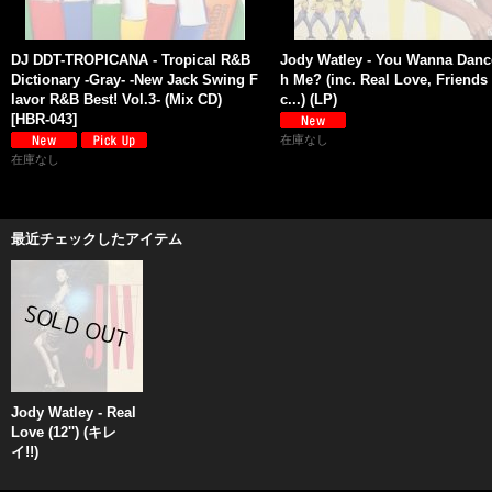
DJ DDT-TROPICANA - Tropical R&B
Jody Watley - You Wanna Danc
Dictionary -Gray- -New Jack Swing F
h Me? (inc. Real Love, Friends 
lavor R&B Best! Vol.3- (Mix CD)
c...) (LP)
[
HBR-043
]
在庫なし
在庫なし
最近チェックしたアイテム
Jody Watley - Real
Love (12'') (キレ
イ!!)