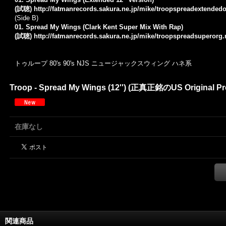
(試聴)
http://fatmanrecords.sakura.ne.jp/mike/troopspreadextended
(Side B)
01. Spread My Wings (Clark Kent Super Mix With Rap)
(試聴)
http://fatmanrecords.sakura.ne.jp/mike/troopspreadsuperorg
トゥループ 80's 90's NJS ニュージャックスウィング ハネ系
Troop - Spread My Wings (12'') (正真正銘のUS Original Pre
在庫なし
関連商品