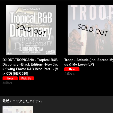
DJ DDT-TROPICANA - Tropical R&B
Troop - Attitude (inc. Spread 
Dictionary –Black Edition- -New Jac
gs & My Love) (LP)
k Swing Flavor R&B Best! Part.1- (M
ix CD)
[
HBR-010
]
在庫なし
在庫なし
最近チェックしたアイテム