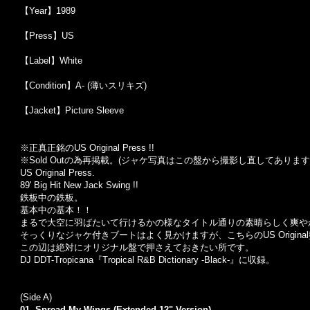
【Year】1989
【Press】US
【Label】White
【Condition】A- (薄いスリキズ)
【Jacket】Picture Sleeve
※正真正銘のUS Original Press !!
※Sold Out
の為再掲載。
(
ジャケ写真はこの盤から撮影し直してあります
US Original Press.
89' Big Hit New Jack Swing !!
鉄板中の鉄板。
基本中の基本！！
まるで大空に羽ばたいて行けるかの様なタイトル通りの素晴らしく爽や
そっくりなジャケ付きブートはよく見かけますが、こちらのUS Origin
この辺は絶対にオリジナル盤で押さえておきたい所です。
DJ DDT-Tropicana『Tropical R&B Dictionary -Black-』に収録。
(Side A)
01. Spread My Wings (Extended 12" Version)