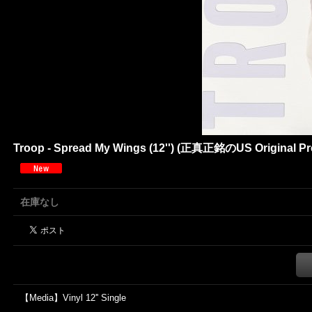
Troop - Spread My Wings (12'') (正真正銘のUS Original Pre
在庫なし
【Media】Vinyl 12'' Single