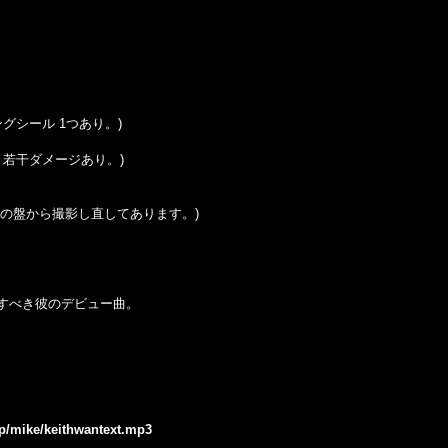
キングシール 1つあり。)
感あり。若干ダメージあり。)
の盤から撮影し直してあります。
)
！
念すべき彼のデビュー曲。
jp/mike/keithwantext.mp3