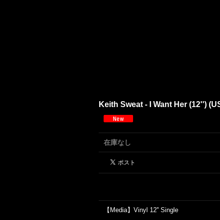
Keith Sweat - I Want Her (12'') (U
在庫なし
【Media】Vinyl 12'' Single