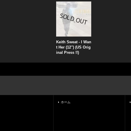
Keith Sweat - I Wan
t Her (12'') (US Orig
inal Press !!)
ホーム