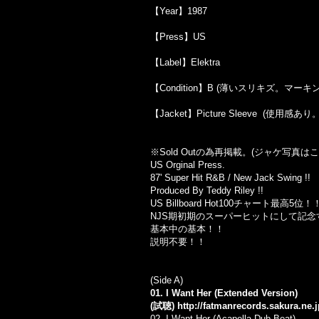
【Year】1987
【Press】US
【Label】Elektra
【Condition】B (薄いスリキズ。マー
【Jacket】Picture Sleeve (使用
※Sold Out
の為再掲載。
(
ジャケ写真はこ
US Orginal Press.
87' Super Hit R&B / New Jack Swing !!
Produced By Teddy Riley !!
US Billboard Hot100チャート最高5位！
NJS期初期のスーパーヒットにして記
基本中の基本！！
説明不要！！
(Side A)
01. I Want Her (Extended Version)
(試聴)
http://fatmanrecords.sakura.ne.
02. I Want Her (Acapella Dub Beat)