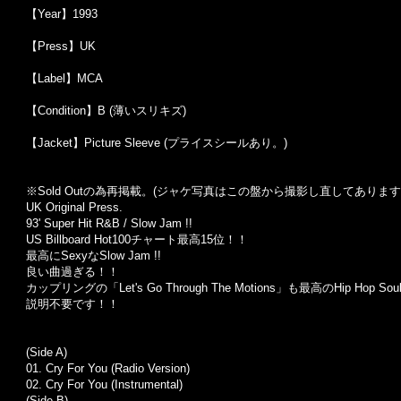
【Year】1993
【Press】UK
【Label】MCA
【Condition】B (薄いスリキズ)
【Jacket】Picture Sleeve (プライスシールあり。)
※Sold Out
の為再掲載。
(
ジャケ写真はこの盤から撮影し直してあります
UK Original Press.
93' Super Hit R&B / Slow Jam !!
US Billboard Hot100チャート最高15位！！
最高にSexyなSlow Jam !!
良い曲過ぎる！！
カップリングの「Let's Go Through The Motions」も最高のHip Hop Soul 
説明不要です！！
(Side A)
01. Cry For You (Radio Version)
02. Cry For You (Instrumental)
(Side B)