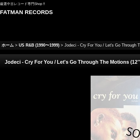
厳選中古レコード専門Shop !!
FATMAN RECORDS
ホーム
>
US R&B (1990〜1999)
>
Jodeci - Cry For You / Let's Go Through T
Jodeci - Cry For You / Let's Go Through The Motions (12''