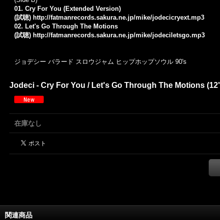
01. Cry For You (Extended Version)
(試聴)
http://fatmanrecords.sakura.ne.jp/mike/jodecicryext.mp3
02. Let's Go Through The Motions
(試聴)
http://fatmanrecords.sakura.ne.jp/mike/jodeciletsgo.mp3
ジョデシー バラード スロウジャム ヒップホップソウル 90's
Jodeci - Cry For You / Let's Go Through The Motions (12'
在庫なし
関連商品