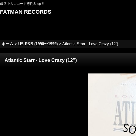
厳選中古レコード専門Shop !!
FATMAN RECORDS
ホーム
>
US R&B (1990〜1999)
>
Atlantic Starr - Love Crazy (12'')
Atlantic Starr - Love Crazy (12'')