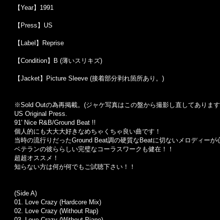
【Year】1991
【Press】US
【Label】Reprise
【Condition】B (薄いスリキズ)
【Jacket】Picture Sleeve (接着部分剥れ箇所あり。)
※Sold Out
の為再掲載。
(
ジャケ写真はこの盤から撮影し直してあります
US Original Press.
91' Nice R&B/Ground Beat !!
個人的にも大大大好きなめちゃくちゃ良い曲です！
当時の流行りだったGround Beat調の硬質なBeatに切ないメロディ
ベテランの彼ららしい完璧なコーラスワークも健在！！
超超オススメ！
知らない方は何が何でもご試聴下さい！！
(Side A)
01. Love Crazy (Hardcore Mix)
02.
Love Crazy (Without Rap)
03.
Love Crazy (Without Piano)