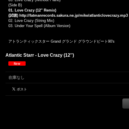
(Side B)
01. Love Crazy (12" Remix)
(試聴)
http://fatmanrecords.sakura.ne.jp/mike/atlanticlovecrazy.mp3
02.
Love Crazy (String Mix)
03.
Under Your Spell (Album Version)
アトランティックスター Grand グランド グラウンドビート90's
Atlantic Starr - Love Crazy (12'')
在庫なし