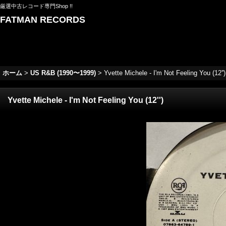
厳選中古レコード専門Shop !!
FATMAN RECORDS
ホーム
>
US R&B (1990〜1999)
>
Yvette Michele - I'm Not Feeling You (12'')
Yvette Michele - I'm Not Feeling You (12'')