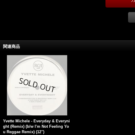
関連商品
Yvette Michele - Everyday & Everyni
ght (Remix) (b/w I'm Not Feeling Yo
u Reggae Remix) (12'')