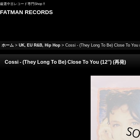
厳選中古レコード専門Shop !!
FATMAN RECORDS
ホーム
>
UK, EU R&B, Hip Hop
>
Cossi - (They Long To Be) Close To You 
Cossi - (They Long To Be) Close To You (12'') (再発)