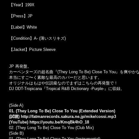
【Year】199X
【Press】JP
【Label】White
【Condition】A- (薄いスリキズ)
【Jacket】Picture Sleeve
JP 再発盤。
カーペンターズの超名曲『(They Long To Be) Close To You』を爽やか
本当にすご〜く素敵な最高のカバーだと思います。
オリジナルはもはや伝説級なのでまずはこちらの再発盤で！
DJ DDT-Tropicana『Tropical R&B Dictionary -Purple-』に収録。
(Side A)
01. (They Long To Be) Close To You (Extended Version)
(試聴)
http://fatmanrecords.sakura.ne.jp/mike/cossi.mp3
(YouTube)
https://youtu.be/KmqBk4hO_18
02. (They Long To Be) Close To You (Club Mix)
(Side B)
01. (They Long To Be) Close To You (Instrumental)