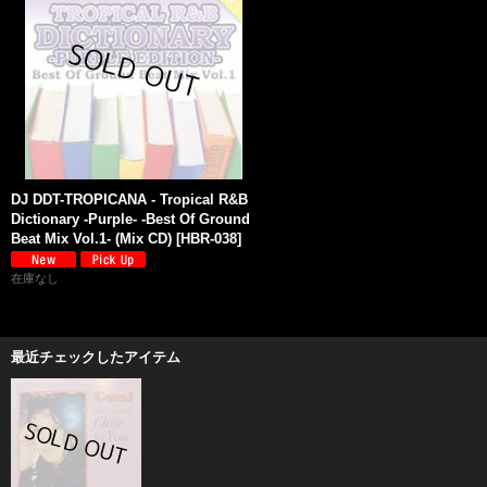
DJ DDT-TROPICANA - Tropical R&B
Dictionary -Purple- -Best Of Ground
Beat Mix Vol.1- (Mix CD)
[
HBR-038
]
在庫なし
最近チェックしたアイテム