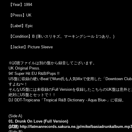
【Year】1994
【Press】UK
【Label】Epic
【Condition】B (薄いスリキズ。マーキングシール 1つあり。)
【Jacket】Picture Sleeve
※試聴ファイルは別の盤から録音してございます。
UK Original Press.
94' Super Hit EU R&B/Pops !!
US盤に収録の硬いBeatでMuro氏も人気Mixで使用した「Downtown Clu
すよね〜！
そんなUS盤には未収録のFull Versionを収録したこちらのUK盤は意
絶対にUS盤とセットで！！
DJ DDT-Tropicana「Tropical R&B Dictionary - Aqua Blue-」に収録。
(Side A)
01. Drunk On Love (Full Version)
(試聴)
http://fatmanrecords.sakura.ne.jp/mike/basiadrunkalbum.mp
(Side B)