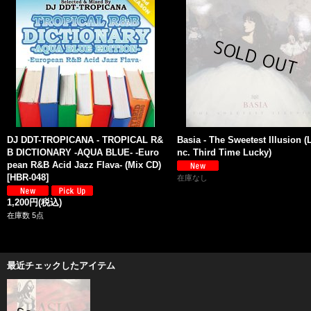
DJ DDT-TROPICANA - TROPICAL R&
Basia - The Sweetest Illusion (L
B DICTIONARY -AQUA BLUE- -Euro
nc. Third Time Lucky)
pean R&B Acid Jazz Flava- (Mix CD)
[
HBR-048
]
在庫なし
1,200円
(税込)
在庫数 5点
最近チェックしたアイテム