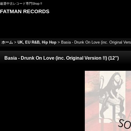
厳選中古レコード専門Shop !!
FATMAN RECORDS
ホーム
>
UK, EU R&B, Hip Hop
>
Basia - Drunk On Love (inc. Original Versio
Basia - Drunk On Love (inc. Original Version !!) (12'')