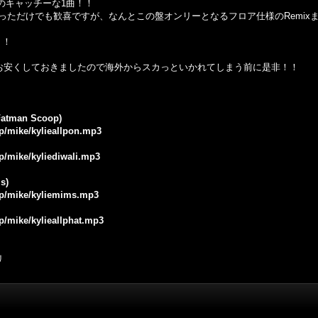
録のキャッチーな1曲！！
ylになっただけでも歓喜ですが、なんとこの盤オンリーとなるフロア仕様のRemix
！！
常にお安くしておきましたので海外からスカっといかれてしまう前に是非！！
. Fatman Scoop)
jp/mike/kylieallpon.mp3
jp/mike/kyliediwali.mp3
ms)
.jp/mike/kyliemims.mp3
jp/mike/kylieallphat.mp3
リ