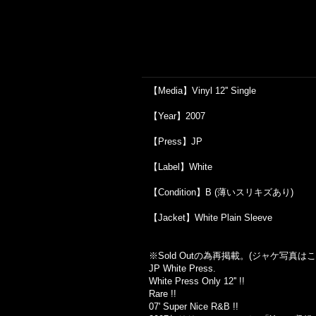
【Media】Vinyl 12'' Single
【Year】2007
【Press】JP
【Label】White
【Condition】B (薄いスリキズあり)
【Jacket】White Plain Sleeve
※Sold Out
の為再掲載。
(
ジャケ写真はこ
JP White Press.
White Press Only 12'' !!
Rare !!
07' Super Nice R&B !!