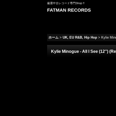
厳選中古レコード専門Shop !!
FATMAN RECORDS
ホーム
>
UK, EU R&B, Hip Hop
>
Kylie Mino
Kylie Minogue - All I See (12'') (Re