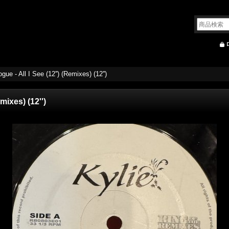
gue - All I See (12'') (Remixes) (12'')
mixes) (12'')