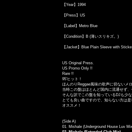
【Year】1994
【Press】US
【Label】Metro Blue
【Condition】B (薄いスリキズ。)
【Jacket】Blue Plain Sleeve with 
US Original Press.
US Promo Only !!
Rare !!
95'ヒット！
ほんのりReggae風味の歌声に切ない
当時この盤はほとんど国内に流通せず、
そんな訳でこの盤を知っているDJも少
とても良い曲ですので、知らない方は是
オススメ！
(Side A)
01. Mishale (Underground House Luv Mix
02. Mishale (Extended Club Mix)