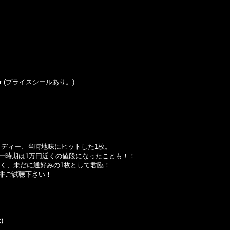
Sticker (プライスシールあり。)
メロディー、当時地味にヒットした1枚。
一時期は1万円近くの値段になったことも！！
なく、未だに通好みの1枚として君臨！
非ご試聴下さい！
)