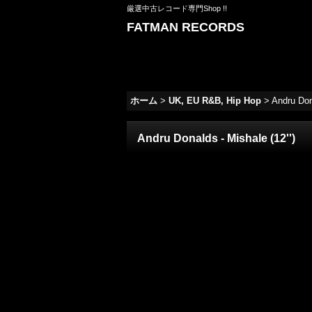
厳選中古レコード専門Shop !!
FATMAN RECORDS
ホーム
>
UK, EU R&B, Hip Hop
>
Andru Dona
Andru Donalds - Mishale (12'')