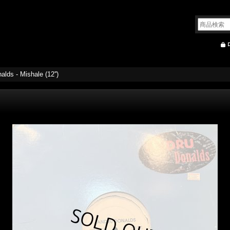
lds - Mishale (12'')